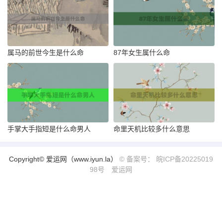
属马的前世今生是什么命
87年女生属什么命
手掌大手指短是什么命男人
命里天机比较多什么意思
Copyright© 爱运网（www.iyun.la）
© 备案号： 皖ICP备20225019
98号
爱运网