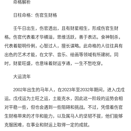
命格解析
日柱命格：伤官生财格
壬午日出生，伤官透出，且有财星相生，形成伤官生财
格。伤官代表着才华横溢，思维活跃，善于表达。食神制杀，
代表着聪明伶俐，心智过人，擅长谋略。此命格的人往往具有
出色的艺术才能，在文学、音乐、绘画等领域有所建树。同
时，财星旺盛，也意味着财运亨通，一生不愁吃穿。
大运流年
2002年出生的马年人，在2023年至2032年期间，进入戊戌
运。戊戌运为土旺之运，土能克水，因此这一阶段的运势会相
对平稳一些，但也会遇到一些阻碍和挑战。不过，凭借着伤官
生财格带来的才华和能力，以及属马人的坚韧不拔，他们能够
克服困难，在事业和财运上取得一定的成就。