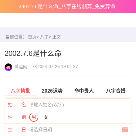
2002.7.6是什么命_八字在线测算_免费算命
当前位置：
首页
>
八字
> 正文
2002.7.6是什么命
爱运网
2024-07-26 19:04:37
八字精批
2026运势
命中贵人
八字合婚
姓 名
性 别
男
女
生 日