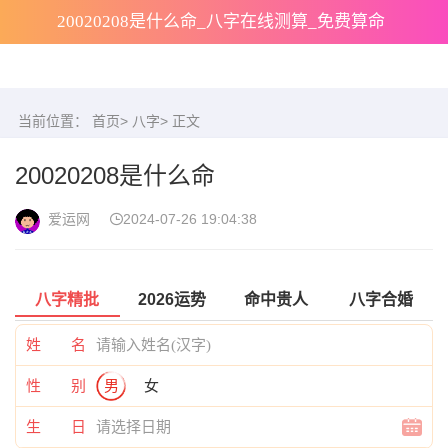
20020208是什么命_八字在线测算_免费算命
当前位置：
首页
>
八字
> 正文
20020208是什么命
爱运网
2024-07-26 19:04:38
八字精批
2026运势
命中贵人
八字合婚
姓 名
性 别
男
女
生 日