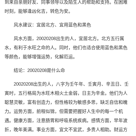
到来自亲朋好友、同事领导以及陌生人的帮助和支持。在困难
时刻，能够逢凶化吉，转危为安。
风水建议：宜居北方、宜用蓝色和黑色
风水方面，20020208出生的人，宜居北方。北方五行属
水，有利于水旺之命的人。同时，他们也适合使用蓝色和黑色
等颜色，能够增强运势，化解厄运。
结论：20020208是什么命
20020208出生的人，八字为壬午年、壬寅月、辛丑日、壬
寅时，五行格局为水旺木相火土金弱，日主为辛金。他们为人
聪慧灵敏，富有创造力，但性格较为敏感多思，缺乏自信和魄
力。运势方面，前程似锦，但需要把握好人生中的每一个机
遇。健康方面，注意肠胃和呼吸系统疾病。感情方面，早年波
折，晚年美满。事业方面，宜文不宜武，多贵人相助。财运方