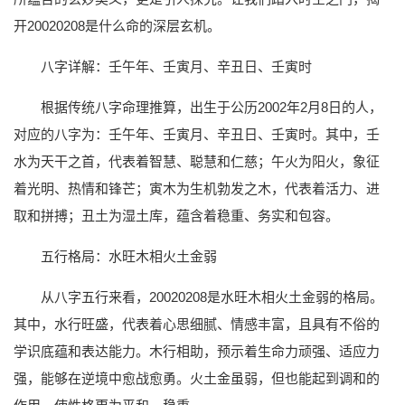
开20020208是什么命的深层玄机。
八字详解：壬午年、壬寅月、辛丑日、壬寅时
根据传统八字命理推算，出生于公历2002年2月8日的人，
对应的八字为：壬午年、壬寅月、辛丑日、壬寅时。其中，壬
水为天干之首，代表着智慧、聪慧和仁慈；午火为阳火，象征
着光明、热情和锋芒；寅木为生机勃发之木，代表着活力、进
取和拼搏；丑土为湿土库，蕴含着稳重、务实和包容。
五行格局：水旺木相火土金弱
从八字五行来看，20020208是水旺木相火土金弱的格局。
其中，水行旺盛，代表着心思细腻、情感丰富，且具有不俗的
学识底蕴和表达能力。木行相助，预示着生命力顽强、适应力
强，能够在逆境中愈战愈勇。火土金虽弱，但也能起到调和的