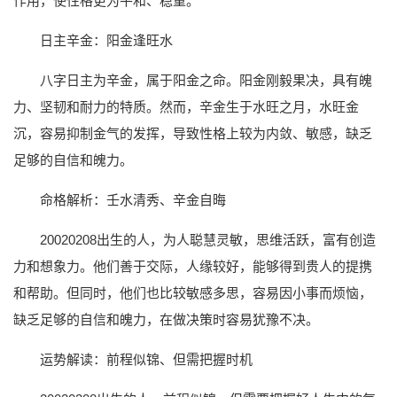
作用，使性格更为平和、稳重。
日主辛金：阳金逢旺水
八字日主为辛金，属于阳金之命。阳金刚毅果决，具有魄
力、坚韧和耐力的特质。然而，辛金生于水旺之月，水旺金
沉，容易抑制金气的发挥，导致性格上较为内敛、敏感，缺乏
足够的自信和魄力。
命格解析：壬水清秀、辛金自晦
20020208出生的人，为人聪慧灵敏，思维活跃，富有创造
力和想象力。他们善于交际，人缘较好，能够得到贵人的提携
和帮助。但同时，他们也比较敏感多思，容易因小事而烦恼，
缺乏足够的自信和魄力，在做决策时容易犹豫不决。
运势解读：前程似锦、但需把握时机