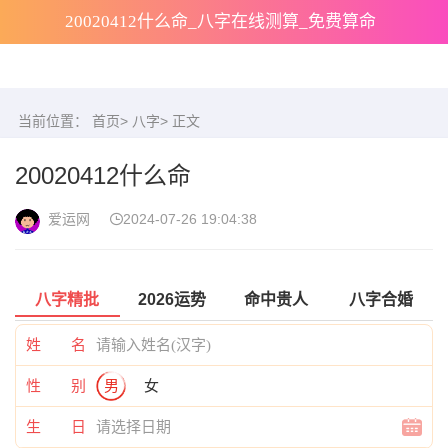
20020412什么命_八字在线测算_免费算命
当前位置：
首页
>
八字
> 正文
20020412什么命
爱运网
2024-07-26 19:04:38
八字精批
2026运势
命中贵人
八字合婚
姓 名
性 别
男
女
生 日