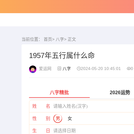
当前位置：
首页
>
八字
> 正文
1957年五行属什么命
爱运网
八字
2024-05-20 10:45:01
0
八字精批
2026运势
姓 名
性 别
男
女
生 日