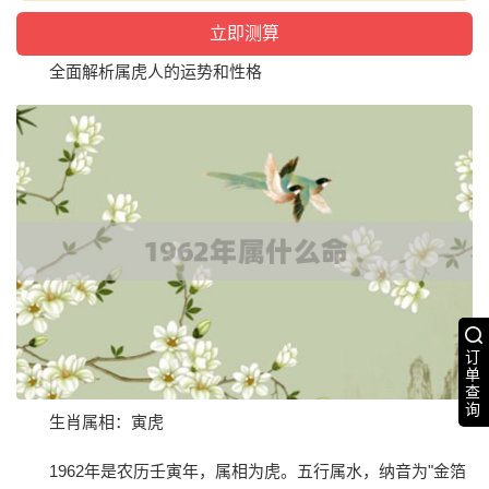
全面解析属虎人的运势和性格
订
单
查
询
生肖属相：寅虎
1962年是农历壬寅年，属相为虎。五行属水，纳音为"金箔