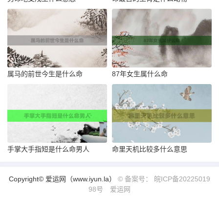
属马的前世今生是什么命
87年女生属什么命
手掌大手指短是什么命男人
命里天机比较多什么意思
Copyright© 爱运网（www.iyun.la）
© 备案号： 皖ICP备20225019
98号
爱运网