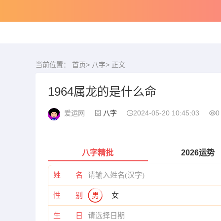
当前位置：
首页
>
八字
> 正文
1964属龙的是什么命
爱运网
八字
2024-05-20 10:45:03
0
八字精批
2026运势
姓 名
性 别
男
女
生 日