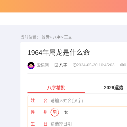
当前位置：
首页
>
八字
> 正文
1964年属龙是什么命
爱运网
八字
2024-05-20 10:45:03
0
八字精批
2026运势
姓 名
性 别
男
女
生 日