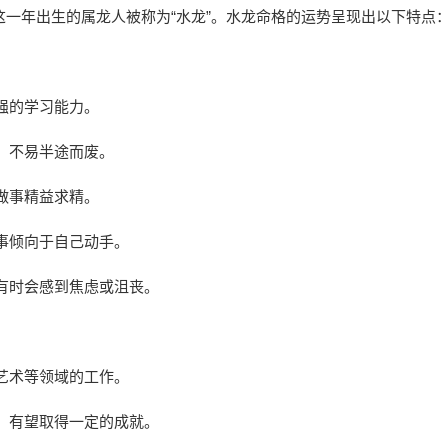
此这一年出生的属龙人被称为“水龙”。水龙命格的运势呈现出以下特点
强的学习能力。
，不易半途而废。
做事精益求精。
事倾向于自己动手。
有时会感到焦虑或沮丧。
艺术等领域的工作。
，有望取得一定的成就。