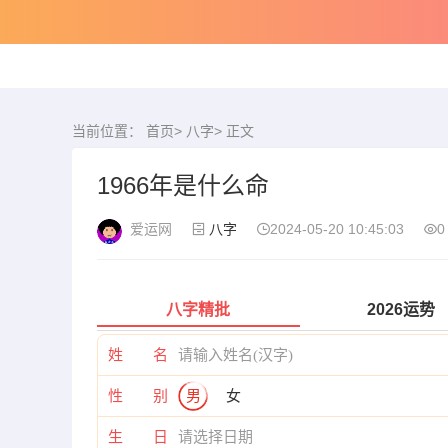
当前位置：
首页
>
八字
> 正文
1966年是什么命
爱运网
八字
2024-05-20 10:45:03
0
八字精批
2026运势
姓 名
性 别
男
女
生 日