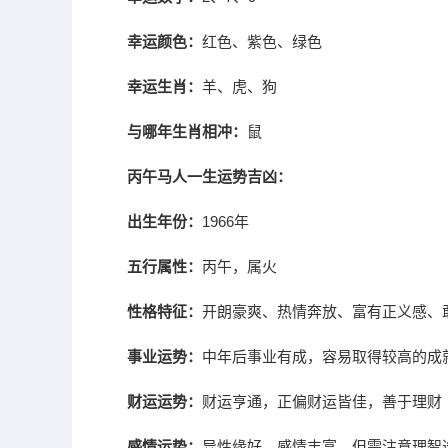
幸运颜色：
红色、紫色、绿色
幸运生肖：
羊、虎、狗
与哪年生肖相冲：
鼠
丙午马人一生运势吉凶：
出生年份：
1966年
五行属性：
丙午，属火
性格特征：
开朗豪爽、热情奔放、富有正义感、
事业运势：
中年后事业有成，容易取得较高的成
财运运势：
财运亨通，正偏财运皆佳，善于理财
感情运势：
异性缘好，感情丰富，但需注意理智