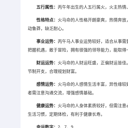
五行属性：
丙午年出生的人五行属火，火主热情
性格特点：
火马命的人性格开朗豪爽，热情奔放
动鲁莽，缺乏耐心。
事业运势：
丙午马人事业运势较好，适合从事需
把握机遇，敢于冒险，拥有很强的领导能力，能取得
财运运势：
火马命的人财运旺盛，正偏财运皆佳
节制开支，合理规划财富。
感情运势：
火马命的人感情生活丰富，异性缘较
者需注意沟通交流，增强感情基础。
健康运势：
火马命的人身体素质较好，但需注意
生活习惯，定期体检，有利于健康长寿。
幸运数字：
2、7、9