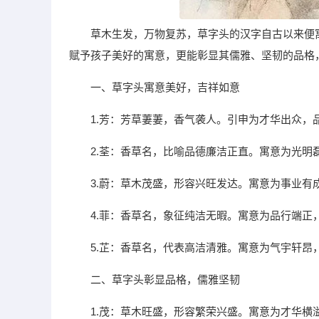
草木生发，万物复苏，草字头的汉字自古以来便
赋予孩子美好的寓意，更能彰显其儒雅、坚韧的品格
一、草字头寓意美好，吉祥如意
1.芳：芳草萋萋，香气袭人。引申为才华出众，
2.荃：香草名，比喻品德廉洁正直。寓意为光明
3.蔚：草木茂盛，形容兴旺发达。寓意为事业有
4.菲：香草名，象征纯洁无暇。寓意为品行端正
5.芷：香草名，代表高洁清雅。寓意为气宇轩昂
二、草字头彰显品格，儒雅坚韧
1.茂：草木旺盛，形容繁荣兴盛。寓意为才华横