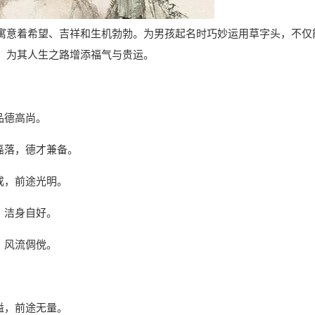
寓意着希望、吉祥和生机勃勃。为男孩起名时巧妙运用草字头，不仅
，为其人生之路增添福气与贵运。
品德高尚。
磊落，德才兼备。
成，前途光明。
，洁身自好。
，风流倜傥。
溢，前途无量。