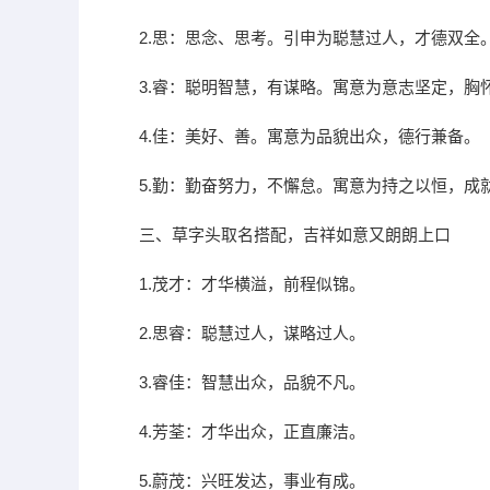
2.思：思念、思考。引申为聪慧过人，才德双全
3.睿：聪明智慧，有谋略。寓意为意志坚定，胸
4.佳：美好、善。寓意为品貌出众，德行兼备。
5.勤：勤奋努力，不懈怠。寓意为持之以恒，成
三、草字头取名搭配，吉祥如意又朗朗上口
1.茂才：才华横溢，前程似锦。
2.思睿：聪慧过人，谋略过人。
3.睿佳：智慧出众，品貌不凡。
4.芳荃：才华出众，正直廉洁。
5.蔚茂：兴旺发达，事业有成。