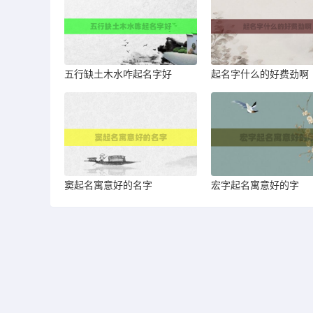
五行缺土木水咋起名字好
起名字什么的好费劲啊
窦起名寓意好的名字
宏字起名寓意好的字