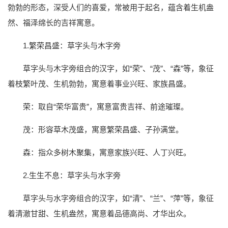
勃勃的形态，深受人们的喜爱，常被用于起名，蕴含着生机盎
然、福泽绵长的吉祥寓意。
1.繁荣昌盛：草字头与木字旁
草字头与木字旁组合的汉字，如“荣”、“茂”、“森”等，象征
着枝繁叶茂、生机勃勃，寓意着事业兴旺、家族昌盛。
荣：取自“荣华富贵”，寓意富贵吉祥、前途璀璨。
茂：形容草木茂盛，寓意繁荣昌盛、子孙满堂。
森：指众多树木聚集，寓意家族兴旺、人丁兴旺。
2.生生不息：草字头与水字旁
草字头与水字旁组合的汉字，如“清”、“兰”、“萍”等，象征
着清澈甘甜、生机盎然，寓意着品德高尚、才华出众。