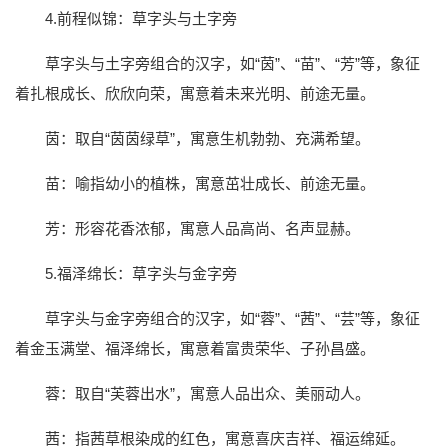
4.前程似锦：草字头与土字旁
草字头与土字旁组合的汉字，如“茵”、“苗”、“芳”等，象征
着扎根成长、欣欣向荣，寓意着未来光明、前途无量。
茵：取自“茵茵绿草”，寓意生机勃勃、充满希望。
苗：喻指幼小的植株，寓意茁壮成长、前途无量。
芳：形容花香浓郁，寓意人品高尚、名声显赫。
5.福泽绵长：草字头与金字旁
草字头与金字旁组合的汉字，如“蓉”、“茜”、“芸”等，象征
着金玉满堂、福泽绵长，寓意着富贵荣华、子孙昌盛。
蓉：取自“芙蓉出水”，寓意人品出众、美丽动人。
茜：指茜草根染成的红色，寓意喜庆吉祥、福运绵延。