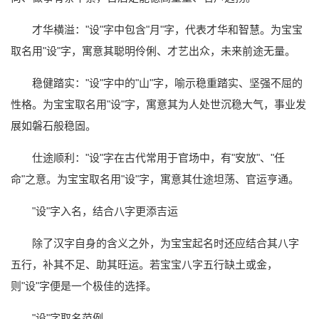
才华横溢："设"字中包含"月"字，代表才华和智慧。为宝宝
取名用"设"字，寓意其聪明伶俐、才艺出众，未来前途无量。
稳健踏实："设"字中的"山"字，喻示稳重踏实、坚强不屈的
性格。为宝宝取名用"设"字，寓意其为人处世沉稳大气，事业发
展如磐石般稳固。
仕途顺利："设"字在古代常用于官场中，有"安放"、"任
命"之意。为宝宝取名用"设"字，寓意其仕途坦荡、官运亨通。
"设"字入名，结合八字更添吉运
除了汉字自身的含义之外，为宝宝起名时还应结合其八字
五行，补其不足、助其旺运。若宝宝八字五行缺土或金，
则"设"字便是一个极佳的选择。
"设"字取名范例