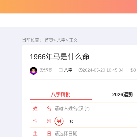
当前位置：
首页
>
八字
> 正文
1966年马是什么命
爱运网
八字
2024-05-20 10:45:04
0
八字精批
2026运势
姓 名
性 别
男
女
生 日