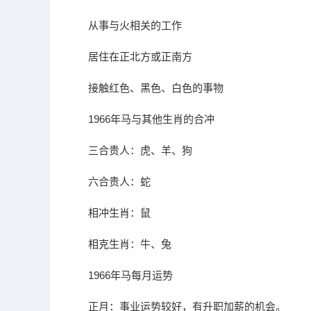
从事与火相关的工作
居住在正北方或正南方
接触红色、黑色、白色的事物
1966年马与其他生肖的合冲
三合贵人：虎、羊、狗
六合贵人：蛇
相冲生肖：鼠
相克生肖：牛、兔
1966年马每月运势
正月：事业运势较好，有升职加薪的机会。