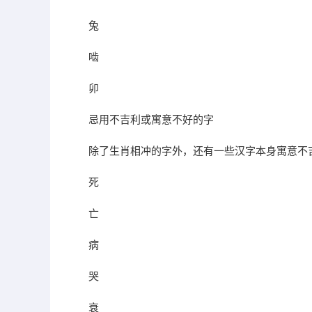
兔
啮
卯
忌用不吉利或寓意不好的字
除了生肖相冲的字外，还有一些汉字本身寓意不
死
亡
病
哭
衰