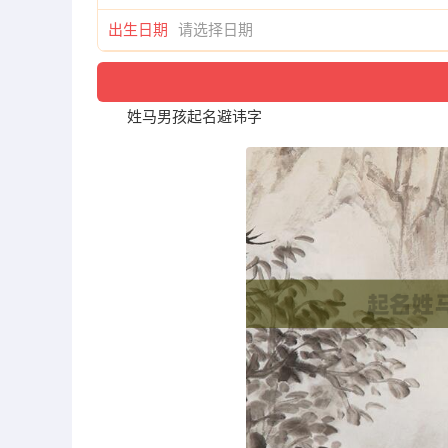
出生日期
姓马男孩起名避讳字