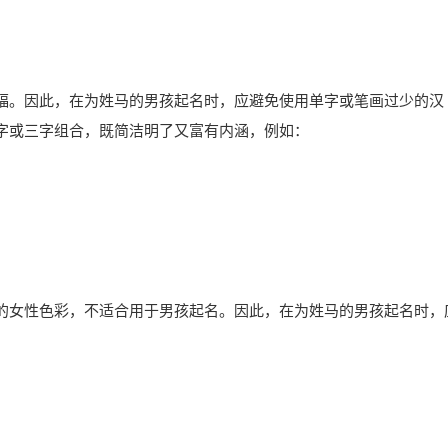
福。因此，在为姓马的男孩起名时，应避免使用单字或笔画过少的汉
字或三字组合，既简洁明了又富有内涵，例如：
的女性色彩，不适合用于男孩起名。因此，在为姓马的男孩起名时，