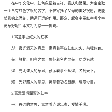
在中华文化中，红色象征着吉祥、喜庆和繁荣。为宝宝取
一个含有红色字根的名字，不仅寄托了父母的美好祝愿，更能
起到锦上添花，助运开运的作用。那么，起名字带红字哪个字
寓意好呢？本文将为您一一揭晓。
1.寓意事业红火的红字
彤：霞光满天的意思，寓意着事业红红火火，前程似锦。
赫：鲜艳、明亮之意，象征着名声显赫，功成名就。
煌：光明盛大的意思，预示着事业辉煌，名扬天下。
耀：光彩照人的意思，寓意着功名显赫，耀眼夺目。
2.寓意爱情甜蜜的红字
丹：丹砂的意思，寓意着赤诚忠贞，爱情美满。