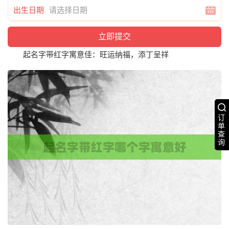
出生日期
起名字带红字寓意佳：旺运纳福，添丁呈祥
订
单
查
询