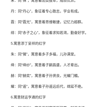
朱：同“殊”，寓意着出类拔萃，成绩优异。
丹：同“丹心”，象征着专心致志，学业有成。
霞：同“霞光”，寓意着思维敏捷，记忆力超群。
绯：同“赤子之心”，象征着求知若渴，勤奋好学。
5.寓意添丁呈祥的红字
朱：同“猪”，寓意着多子多福，儿孙满堂。
绛：同“绛纱”，寓意着子嗣昌盛，人才辈出。
赫：同“赫奕”，寓意着子孙贤良，光耀门楣。
耀：同“遥”，寓意着子孙遥远后代，绵延不绝。
6.寓意财运亨通的红字