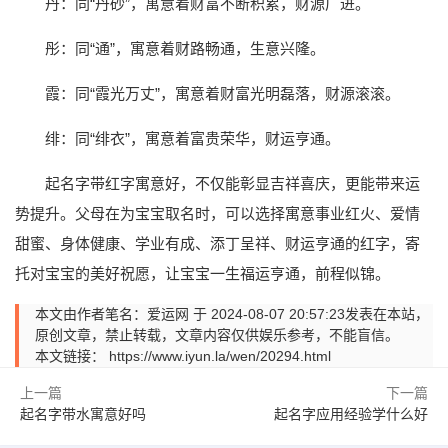
丹：同“丹砂”，寓意着财富不断积累，财源广进。
彤：同“通”，寓意着财路畅通，生意兴隆。
霞：同“霞光万丈”，寓意着财富光明磊落，财源滚滚。
绯：同“绯衣”，寓意着富贵荣华，财运亨通。
起名字带红字寓意好，不仅能彰显吉祥喜庆，更能带来运
势提升。父母在为宝宝取名时，可以选择寓意事业红火、爱情
甜蜜、身体健康、学业有成、添丁呈祥、财运亨通的红字，寄
托对宝宝的美好祝愿，让宝宝一生福运亨通，前程似锦。
本文由作者笔名：爱运网 于 2024-08-07 20:57:23发表在本站，
原创文章，禁止转载，文章内容仅供娱乐参考，不能盲信。
本文链接：
https://www.iyun.la/wen/20294.html
上一篇
下一篇
起名字带水寓意好吗
起名字应用经验学什么好