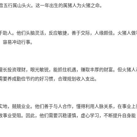
纳音五行属山头火。这一年出生的属猪人为火猪之命。
于助人。他们头脑灵活，反应敏捷，善于交际，人缘颇佳。火猪人做
，容易冲动行事。
擅长投资理财，眼光敏锐，能抓住机遇，赚取丰厚的财富。但火猪人
需要养成勤俭节约的好习惯，合理规划收入支出。
实地，兢兢业业。他们善于与人合作，懂得利用人脉关系，在事业上
致事业受阻。因此，他们需要沉稳谨慎，虚心学习，不断提升自身能