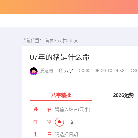
当前位置：
首页
>
八字
> 正文
07年的猪是什么命
爱运网
八字
2024-05-20 10:44:58
0
八字精批
2026运势
姓 名
性 别
男
女
生 日