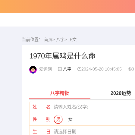
当前位置：
首页
>
八字
> 正文
1970年属鸡是什么命
爱运网
八字
2024-05-20 10:45:05
0
八字精批
2026运势
姓 名
性 别
男
女
生 日