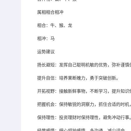
属相相合相冲
相合：牛、猴、龙
相冲：马
运势建议
扬长避短：发挥自己聪明机敏的优势，弥补谨慎
提升自信：培养果断魄力，勇于突破创新。
开拓视野：接触新鲜事物，不断学习，提升知识
把握机会：保持敏锐的洞察力，抓住合适的时机
保持理性：投资理财时保持理性，避免冲动行事
经营感情：细心呵护感情，多沟通，减少误会。