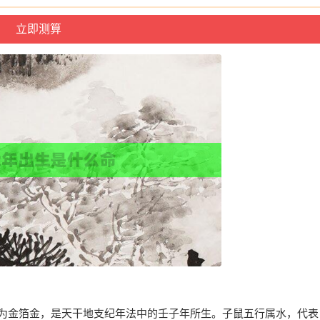
音为金箔金，是天干地支纪年法中的壬子年所生。子鼠五行属水，代表