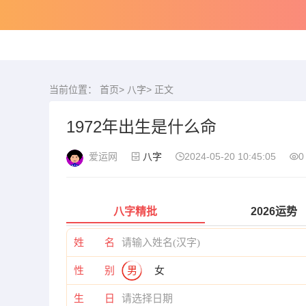
当前位置：
首页
>
八字
> 正文
1972年出生是什么命
爱运网
八字
2024-05-20 10:45:05
0
八字精批
2026运势
姓 名
性 别
男
女
生 日