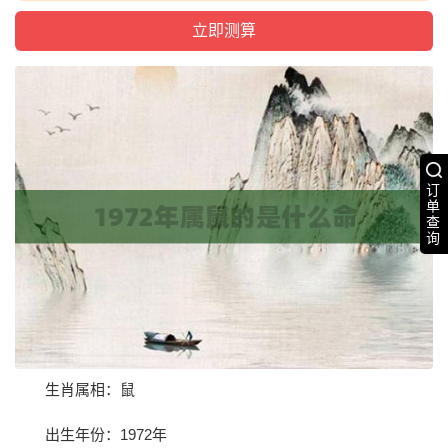
订
单
查
询
生肖属相：鼠
出生年份：1972年