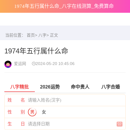
1974年五行属什么命_八字在线测算_免费算命
当前位置：
首页
>
八字
> 正文
1974年五行属什么命
爱运网
2024-05-20 10:45:06
八字精批
2026运势
命中贵人
八字合婚
姓 名
性 别
男
女
生 日