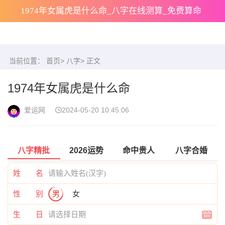
1974年女属虎是什么命_八字在线测算_免费算命
当前位置：
首页
>
八字
> 正文
1974年女属虎是什么命
爱运网
2024-05-20 10:45:06
八字精批
2026运势
命中贵人
八字合婚
姓 名
性 别
男
女
生 日