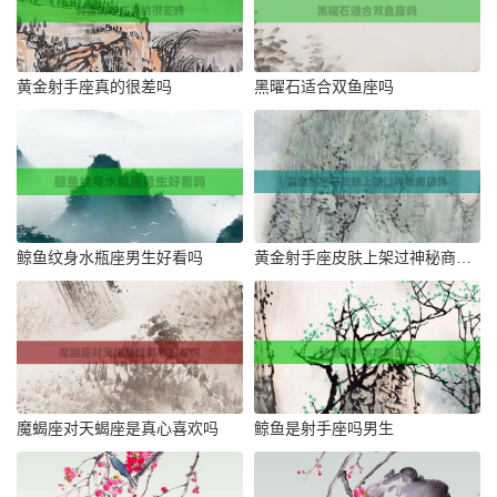
黄金射手座真的很差吗
黑曜石适合双鱼座吗
鲸鱼纹身水瓶座男生好看吗
黄金射手座皮肤上架过神秘商店吗
魔蝎座对天蝎座是真心喜欢吗
鲸鱼是射手座吗男生