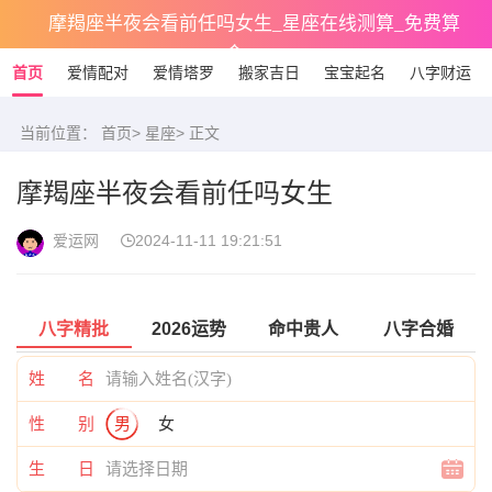
摩羯座半夜会看前任吗女生_星座在线测算_免费算
命
首页
爱情配对
爱情塔罗
搬家吉日
宝宝起名
八字财运
当前位置：
首页
>
星座
> 正文
摩羯座半夜会看前任吗女生
爱运网
2024-11-11 19:21:51
八字精批
2026运势
命中贵人
八字合婚
姓 名
性 别
男
女
生 日