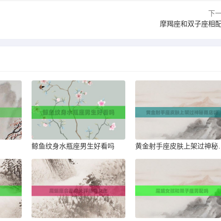
下
摩羯座和双子座相
鲸鱼纹身水瓶座男生好看吗
黄金射手座皮