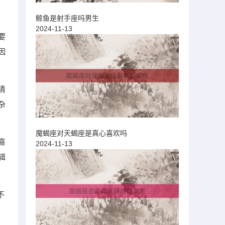
鲸鱼是射手座吗男生
2024-11-13
要
因
清
杂
魔蝎座对天蝎座是真心喜欢吗
喜
2024-11-13
辑
不