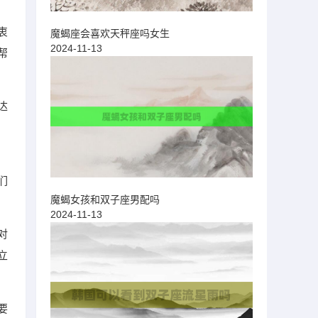
衷
魔蝎座会喜欢天秤座吗女生
2024-11-13
帮
达
们
魔蝎女孩和双子座男配吗
2024-11-13
对
立
要