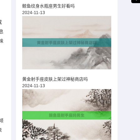
鲸鱼纹身水瓶座男生好看吗
2024-11-13
或
息
味
黄金射手座皮肤上架过神秘商店吗
2024-11-13
倾
表
）