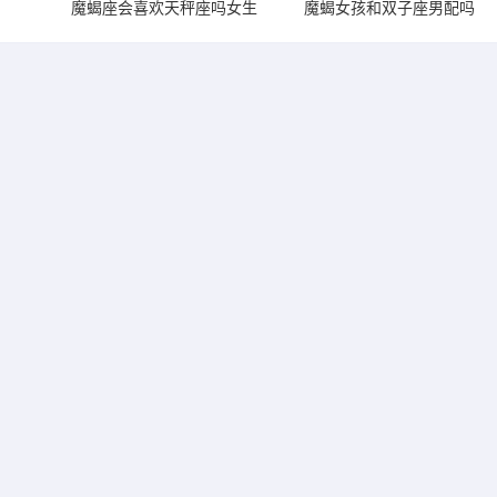
魔蝎座会喜欢天秤座吗女生
魔蝎女孩和双子座男配吗