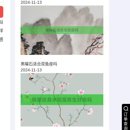
2024-11-13
似
样
感
黑曜石适合双鱼座吗
2024-11-13
订
单
查
询