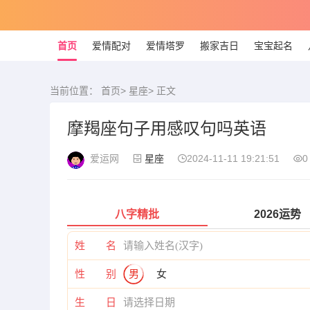
首页
爱情配对
爱情塔罗
搬家吉日
宝宝起名
当前位置：
首页
>
星座
> 正文
摩羯座句子用感叹句吗英语
爱运网
星座
2024-11-11 19:21:51
0
八字精批
2026运势
姓 名
性 别
男
女
生 日