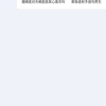
魔蝎座对天蝎座是真心喜欢吗
鲸鱼是射手座吗男生