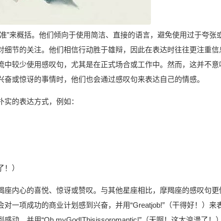
精准”来概括。他们倾向于使用简洁、直接的语言，避免使用过于夸张
对细节的关注。他们相信行动胜于雄辩，因此在表达时往往更注重信
流中较少使用感叹句，尤其是在正式场合或工作中。然而，这并不意
兴奋或惊讶的事情时，他们也会通过感叹句来表达自己的情感。
朴实的表达方式，例如：
思议了！）
羯座内心的喜悦、惊讶或赞叹。与其他星座相比，摩羯座的感叹句更
项成功的商业计划感到兴奋，并用“Greatjob!”（干得好！）来
“Oh,myGod!Thisissoromantic!”（天啊！这太浪漫了！