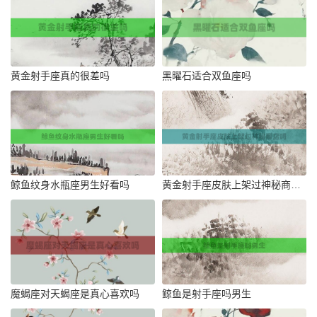
黄金射手座真的很差吗
黑曜石适合双鱼座吗
鲸鱼纹身水瓶座男生好看吗
黄金射手座皮肤上架过神秘商店吗
魔蝎座对天蝎座是真心喜欢吗
鲸鱼是射手座吗男生