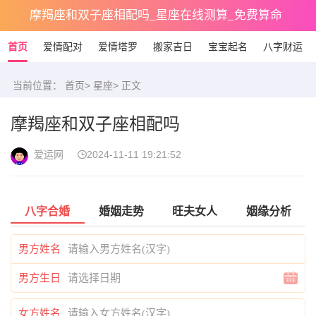
摩羯座和双子座相配吗_星座在线测算_免费算命
首页
爱情配对
爱情塔罗
搬家吉日
宝宝起名
八字财运
当前位置：
首页
>
星座
> 正文
摩羯座和双子座相配吗
爱运网
2024-11-11 19:21:52
八字合婚
婚姻走势
旺夫女人
姻缘分析
男方姓名
男方生日
女方姓名