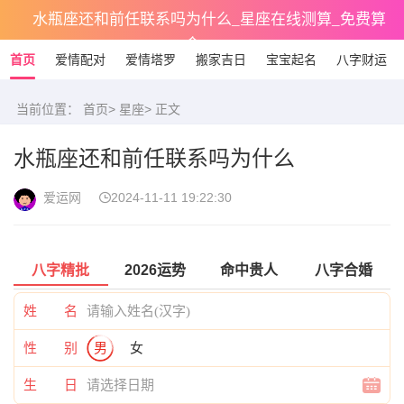
水瓶座还和前任联系吗为什么_星座在线测算_免费算
命
首页
爱情配对
爱情塔罗
搬家吉日
宝宝起名
八字财运
当前位置：
首页
>
星座
> 正文
水瓶座还和前任联系吗为什么
爱运网
2024-11-11 19:22:30
八字精批
2026运势
命中贵人
八字合婚
姓 名
性 别
男
女
生 日