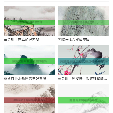
黄金射手座真的很差吗
黑曜石适合双鱼座吗
鲸鱼纹身水瓶座男生好看吗
黄金射手座皮肤上架过神秘商店吗