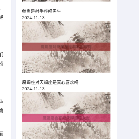
。
鲸鱼是射手座吗男生
经
2024-11-13
们
感
魔蝎座对天蝎座是真心喜欢吗
2024-11-13
满
确
而