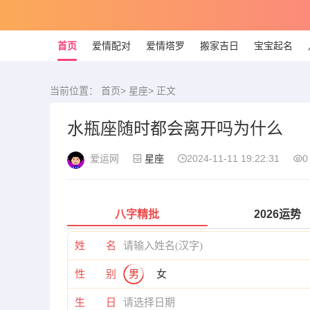
首页
爱情配对
爱情塔罗
搬家吉日
宝宝起名
当前位置：
首页
>
星座
> 正文
水瓶座随时都会离开吗为什么
爱运网
星座
2024-11-11 19:22:31
0
八字精批
2026运势
姓 名
性 别
男
女
生 日