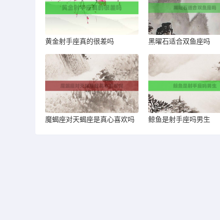
黄金射手座真的很差吗
黑曜石适合双鱼座吗
魔蝎座对天蝎座是真心喜欢吗
鲸鱼是射手座吗男生