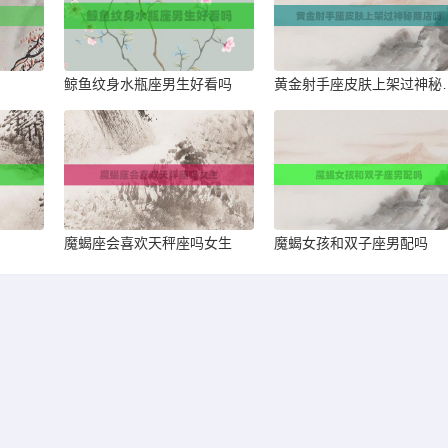
鲸鱼纹身水瓶座男生好看吗
黄金射手座皮
魔蝎座会喜欢天秤座吗女生
魔蝎女孩和双子座男配吗