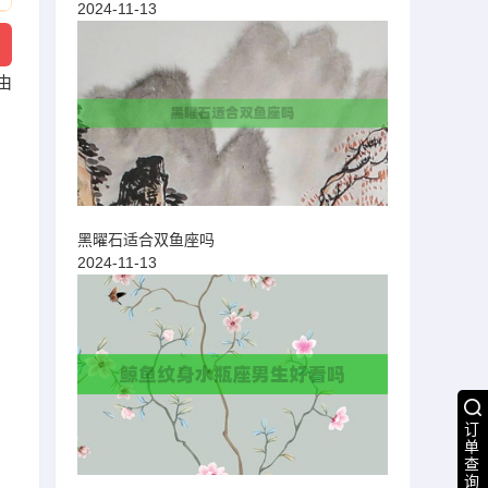
2024-11-13
由
黑曜石适合双鱼座吗
2024-11-13
订
单
查
询