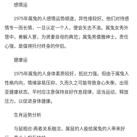
感情运
1975年属兔的人感情运势顺遂，异性缘较好。他们对待感
情专一而长情，一旦认定一个人，便会矢志不渝。属兔女秀外
慧中，善解人意，为贤妻良母的典范；属兔男儒雅绅士，责任
心强，是值得托付终身的伴侣。
健康运
1975年属兔的人身体素质较好，抵抗力强。但由于属兔人
性格内向，情绪容易压抑，久而久之可能导致身心失衡，出现
亚健康状态。平时应注意保持良好作息规律，适当运动，释放
压力，以促进身体健康。
生肖运势分析
与鼠相合:两者关系融洽，属鼠的人能给属兔的人带来好