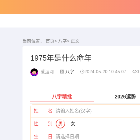
当前位置：
首页
>
八字
> 正文
1975年是什么命年
爱运网
八字
2024-05-20 10:45:07
0
八字精批
2026运势
姓 名
性 别
男
女
生 日