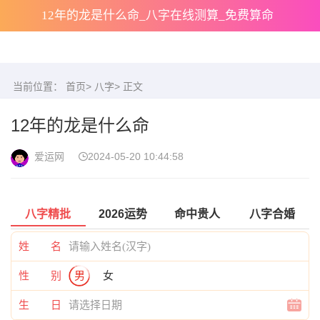
12年的龙是什么命_八字在线测算_免费算命
当前位置：
首页
>
八字
> 正文
12年的龙是什么命
爱运网
2024-05-20 10:44:58
八字精批
2026运势
命中贵人
八字合婚
姓 名
性 别
男
女
生 日