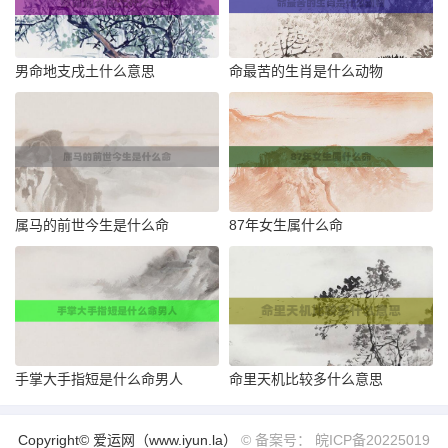
男命地支戌土什么意思
命最苦的生肖是什么动物
属马的前世今生是什么命
87年女生属什么命
手掌大手指短是什么命男人
命里天机比较多什么意思
Copyright© 爱运网（www.iyun.la）
© 备案号： 皖ICP备20225019