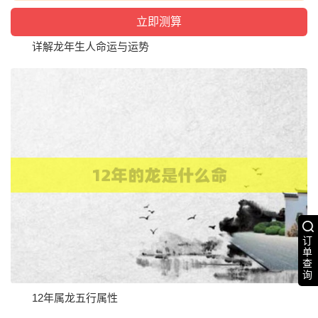
详解龙年生人命运与运势
订
单
查
询
12年属龙五行属性