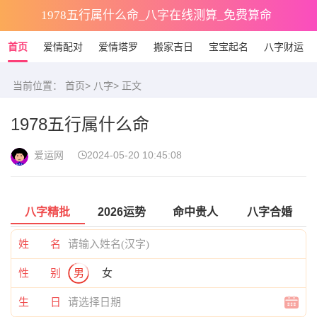
1978五行属什么命_八字在线测算_免费算命
首页
爱情配对
爱情塔罗
搬家吉日
宝宝起名
八字财运
当前位置：
首页
>
八字
> 正文
1978五行属什么命
爱运网
2024-05-20 10:45:08
八字精批
2026运势
命中贵人
八字合婚
姓 名
性 别
男
女
生 日