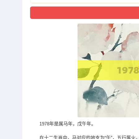
1978年是属马年，戊午年。
在十二生肖中，马对应的地支为“午”，五行属火。