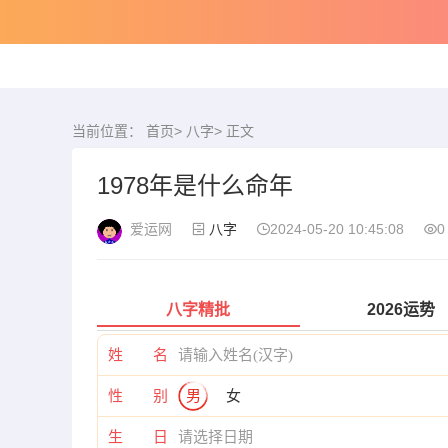
当前位置：
首页
>
八字
> 正文
1978年是什么命年
爱运网
八字
2024-05-20 10:45:08
0
八字精批
2026运势
姓 名
性 别
男
女
生 日