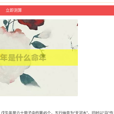
戊午年是六十甲子中的第45个，五行纳音为“天河水”。旧时以“马”作