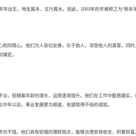
羊年出生，地支属未，五行属水。因此，2003年的羊被称之为“癸未
心和同情心。他们为人亲切友善，乐于助人，深受他人的喜爱。同时
和镇定。
平淡，但随着年龄的增长，运势逐渐提升。他们在工作中勤恳踏实，
在中年以后，事业发展更为顺遂，有望取得不俗的成就。
势也不错。他们具有较强的理财观念，能够合理安排收支，积累财富