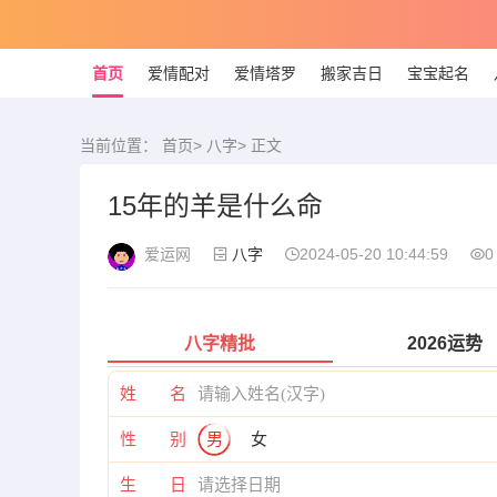
首页
爱情配对
爱情塔罗
搬家吉日
宝宝起名
当前位置：
首页
>
八字
> 正文
15年的羊是什么命
爱运网
八字
2024-05-20 10:44:59
0
八字精批
2026运势
姓 名
性 别
男
女
生 日