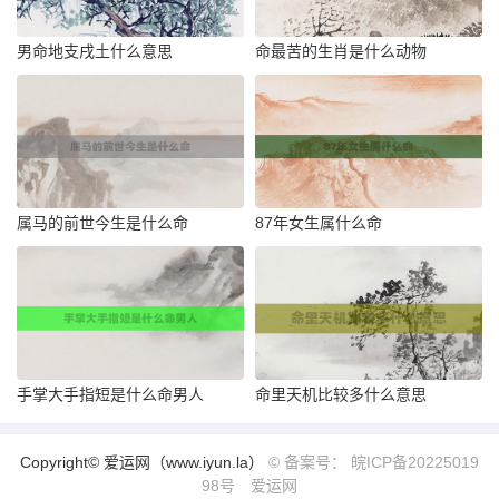
男命地支戌土什么意思
命最苦的生肖是什么动物
属马的前世今生是什么命
87年女生属什么命
手掌大手指短是什么命男人
命里天机比较多什么意思
Copyright© 爱运网（www.iyun.la）
© 备案号： 皖ICP备20225019
98号
爱运网