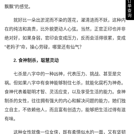
订
单
飘飘”的感觉。
查
询
就好比一朵出淤泥而不染的莲花，濯清涟而不妖，这种内
在的纯洁和高贵，比外貌更动人心弦。当然，正官正印也并非
绝对好，如果身弱，官印会变成压力，反而会活得很累，变成
“老妈子”命，操心劳碌，哪里还有仙气？
2. 食神制杀，聪慧灵动
七杀是八字中的一种凶神，代表压力、挑战、甚至是灾
祸。但如果八字中有食神能够制住七杀，就能化腐朽为神奇。
食神代表着聪明才智、灵活应变，以及享受生活的能力。食神
制杀的女性，往往拥有强大的内心和解决问题的能力，她们独
立自主，不依赖他人，而且富有创造力，能够把生活过得有滋
有味。
这种女性就像一位女侠，既有柔情似水的一面，又有坚韧