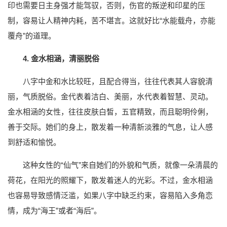
印也需要日主身强才能驾驭，否则，伤官的叛逆和印星的压
制，容易让人精神内耗，苦不堪言。这就好比“水能载舟，亦能
覆舟”的道理。
4. 金水相涵，清丽脱俗
八字中金和水比较旺，且配合得当，往往代表其人容貌清
丽，气质脱俗。金代表着洁白、美丽，水代表着智慧、灵动。
金水相涵的女性，往往皮肤白皙，五官精致，而且聪明伶俐，
善于交际。她们的身上，散发着一种清新淡雅的气息，让人感
到舒适和愉悦。
这种女性的“仙气”来自她们的外貌和气质，就像一朵清晨的
荷花，在阳光的照耀下，散发着迷人的光彩。不过，金水相涵
也容易导致感情泛滥，如果八字中缺乏约束，容易陷入多角恋
情，成为“海王”或者“海后”。