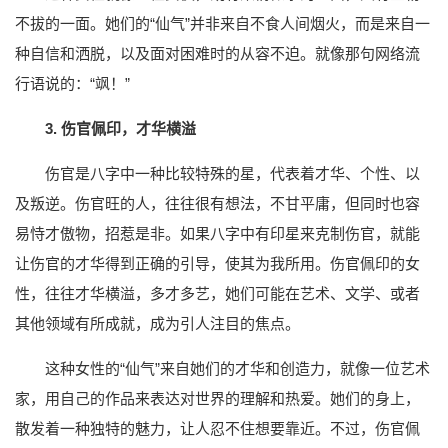
不拔的一面。她们的“仙气”并非来自不食人间烟火，而是来自一
种自信和洒脱，以及面对困难时的从容不迫。就像那句网络流
行语说的：“飒！”
3. 伤官佩印，才华横溢
伤官是八字中一种比较特殊的星，代表着才华、个性、以
及叛逆。伤官旺的人，往往很有想法，不甘平庸，但同时也容
易恃才傲物，招惹是非。如果八字中有印星来克制伤官，就能
让伤官的才华得到正确的引导，使其为我所用。伤官佩印的女
性，往往才华横溢，多才多艺，她们可能在艺术、文学、或者
其他领域有所成就，成为引人注目的焦点。
这种女性的“仙气”来自她们的才华和创造力，就像一位艺术
家，用自己的作品来表达对世界的理解和热爱。她们的身上，
散发着一种独特的魅力，让人忍不住想要靠近。不过，伤官佩