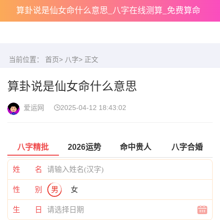
算卦说是仙女命什么意思_八字在线测算_免费算命
当前位置：
首页
>
八字
> 正文
算卦说是仙女命什么意思
爱运网
2025-04-12 18:43:02
八字精批
2026运势
命中贵人
八字合婚
姓 名
性 别
男
女
生 日