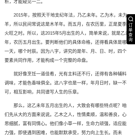
析，才能窥见一二。
2015年，按照天干地支纪年法，乃乙未年。乙为木，未为
羊，所以民间常说这是木羊年。而五月，在农历里，正是夏季
订
单
火旺之时。所以，这2015年5月出生的人，简单来说，就是乙未
查
询
年，农历五月出生。要判断他们的具体命格，还得看具体是哪
一天，哪个时辰。因为八字，讲究的是年、月、日、时，四个
要素共同作用，才能构成一个完整的命盘。
就好像烹饪一道佳肴，光有主料还不行，还得有各种辅料
调味，才能色香味俱全。这八字也是一样，年月日时，缺一不
可，相互影响，共同谱写人生的乐章。
那么，这乙未年五月出生的人，大致会有哪些特点呢？咱
们先从大的方面来说说。乙木之人，性情柔顺，温和善良，心
思细腻，富有同情心。他们像小草一样，生命力顽强，适应能
力强，即使遇到困难，也能默默承受，努力向上生长。而未