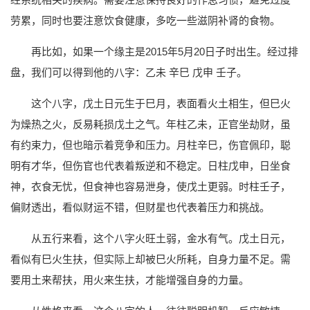
劳累，同时也要注意饮食健康，多吃一些滋阴补肾的食物。
再比如，如果一个缘主是2015年5月20日子时出生。经过排
盘，我们可以得到他的八字：乙未 辛巳 戊申 壬子。
这个八字，戊土日元生于巳月，表面看火土相生，但巳火
为燥热之火，反易耗损戊土之气。年柱乙未，正官坐劫财，虽
有约束力，但也暗示着竞争和压力。月柱辛巳，伤官佩印，聪
明有才华，但伤官也代表着叛逆和不稳定。日柱戊申，日坐食
神，衣食无忧，但食神也容易泄身，使戊土更弱。时柱壬子，
偏财透出，看似财运不错，但财星也代表着压力和挑战。
从五行来看，这个八字火旺土弱，金水有气。戊土日元，
看似有巳火生扶，但实际上却被巳火所耗，自身力量不足。需
要用土来帮扶，用火来生扶，才能增强自身的力量。