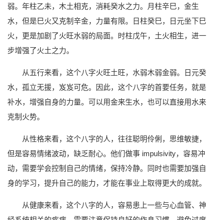
弱。年柱乙未，木土相克，消耗癸水之力。月柱辛巳，金生
水，但是巳火又克制辛金，力量有限。日柱癸巳，日元坐下巳
火，更是加剧了火旺水弱的局面。时柱戊午，土火相生，进一
步增强了火土之力。
从五行来看，这个八字火旺土旺，水弱木弱金弱。日元癸
水，孤立无援，岌岌可危。因此，这个八字的首要任务，就是
补水，增强自身的力量。可以用金来生水，也可以直接用水来
克制火势。
从性格来看，这个八字的人，往往聪明伶俐，思维敏捷，
但是容易情绪波动，缺乏耐心。他们做事 impulsivity，容易冲
动，需要学会控制自己的情绪，保持冷静。同时也需要加强自
身的学习，提升自己的能力，才能在事业上取得更大的成就。
从健康来看，这个八字的人，容易患上一些与心血管、神
经系统相关的疾病。需要注意保持良好的作息习惯，避免过度