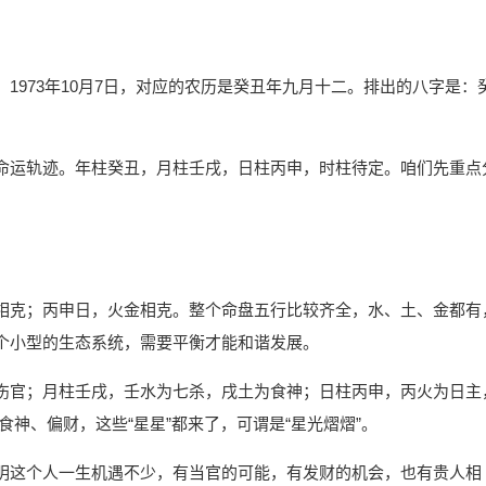
1973年10月7日，对应的农历是癸丑年九月十二。排出的八字是：
命运轨迹。年柱癸丑，月柱壬戌，日柱丙申，时柱待定。咱们先重点
相克；丙申日，火金相克。整个命盘五行比较齐全，水、土、金都有
个小型的生态系统，需要平衡才能和谐发展。
伤官；月柱壬戌，壬水为七杀，戌土为食神；日柱丙申，丙火为日主
神、偏财，这些“星星”都来了，可谓是“星光熠熠”。
明这个人一生机遇不少，有当官的可能，有发财的机会，也有贵人相