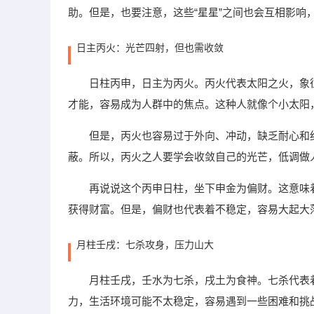
助。但是，也要注意，这些“星星”之间也会互相影响
日主丙火：光芒四射，但也需收敛
日柱丙申，日主为丙火。丙火代表太阳之火，象
才能，容易成为人群中的焦点。这种人就像个小太阳
但是，丙火也容易过于外向、冲动，缺乏耐心和
蔽。所以，丙火之人要学会收敛自己的光芒，低调做
再说说这个丙申日柱，坐下申金为偏财。这意味
获得财富。但是，偏财也代表着不稳定，容易大起大
月柱壬戌：七杀攻身，压力山大
月柱壬戌，壬水为七杀，戌土为食神。七杀代表
力，生活环境可能不太稳定，容易遇到一些困难和挑