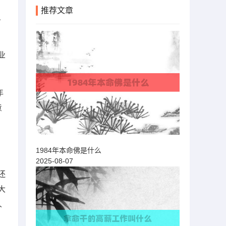
推荐文章
、
业
年
意
1984年本命佛是什么
2025-08-07
还
大
人