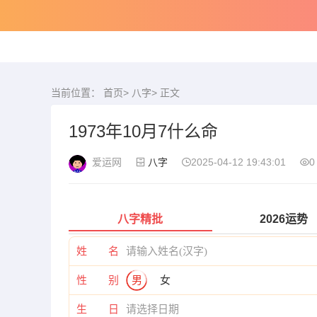
当前位置：
首页
>
八字
> 正文
1973年10月7什么命
爱运网
八字
2025-04-12 19:43:01
0
八字精批
2026运势
姓 名
性 别
男
女
生 日