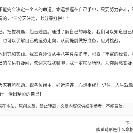
不能完全决定一个人的命运。命运掌握在自己手中，只要努力奋斗，
的，“三分天注定，七分靠打拼！”
己，把握机遇，趋吉避凶。通过了解自己的命格，我们可以知道自己
，也可以了解自己的运势走向，从而提前做好准备，应对挑战。
入研究和实践。我玄真师傅从事八字算命多年，积累了丰富的经验，
己的命运有疑问，欢迎来找我聊聊，我一定竭尽所能，为你解惑答疑
！
大家有所帮助。祝各位缘主，好运连连，心想事成！ 记住，人生就像
前行，活出精彩的自己！
43:01发表在本站，原创文章，禁止转载，文章内容仅供娱乐参考，不能盲信。
下
脚趾畸形是什么命