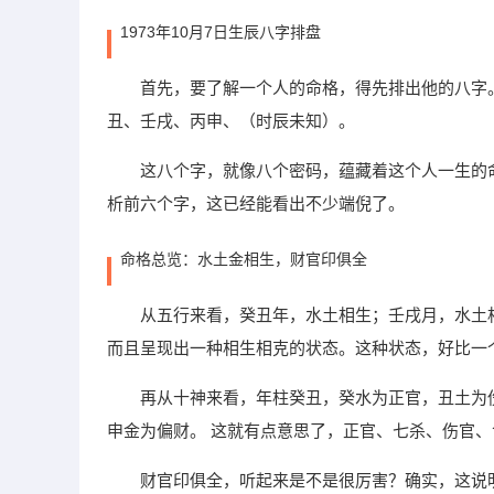
1973年10月7日生辰八字排盘
首先，要了解一个人的命格，得先排出他的八字。
丑、壬戌、丙申、（时辰未知）。
这八个字，就像八个密码，蕴藏着这个人一生的
析前六个字，这已经能看出不少端倪了。
命格总览：水土金相生，财官印俱全
从五行来看，癸丑年，水土相生；壬戌月，水土
而且呈现出一种相生相克的状态。这种状态，好比一
再从十神来看，年柱癸丑，癸水为正官，丑土为
申金为偏财。 这就有点意思了，正官、七杀、伤官、食
财官印俱全，听起来是不是很厉害？确实，这说