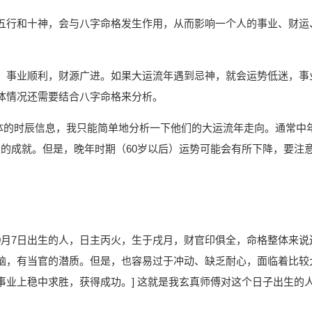
五行和十神，会与八字命格发生作用，从而影响一个人的事业、财运
，事业顺利，财源广进。如果大运流年遇到忌神，就会运势低迷，事
体情况还需要结合八字命格来分析。
乏具体的时辰信息，我只能简单地分析一下他们的大运流年走向。通常中
一定的成就。但是，晚年时期（60岁以后）运势可能会有所下降，要注
10月7日出生的人，日主丙火，生于戌月，财官印俱全，命格整体来说
脑，有当官的潜质。但是，也容易过于冲动、缺乏耐心，面临着比较
业上稳中求胜，获得成功。] 这就是我玄真师傅对这个日子出生的