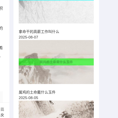
积
的
拿命干的高薪工作叫什么
2025-08-07
希
，
属鸡的土命戴什么玉件
2025-08-05
一篇
格女