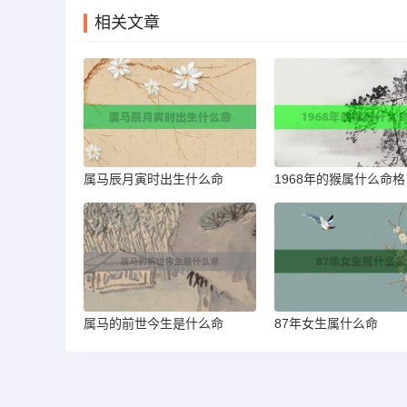
相关文章
属马辰月寅时出生什么命
1968年的猴属什么命格
属马的前世今生是什么命
87年女生属什么命