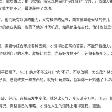
迁，最后当上了部门经理。这就是典型的“命好能补”的例子。他能力
了能力的不足，最终获得了成功。
家了。他们既有超强的能力，又有极佳的运气，简直就是老天爷的亲儿
他的商业头脑，也靠了他的时代机遇。如果他生在古代，估计也就是
学题，需要你综合考虑各种因素，才能得出正确的答案。不能只看能力
地规划自己的人生。就好比炒菜，光有好食材不行，还得有好厨艺，
躺平摆烂了。NO！绝对不能这样！“命”不好，可以改啊！怎么改？努
好事，总能改变一些东西的。就好比玩游戏，就算你一开始选了个垃
的年龄、经历、选择而发生变化。就好比天气，今天晴空万里，明天可
情况，调整自己的策略，才能在人生的道路上走得更稳、更远。