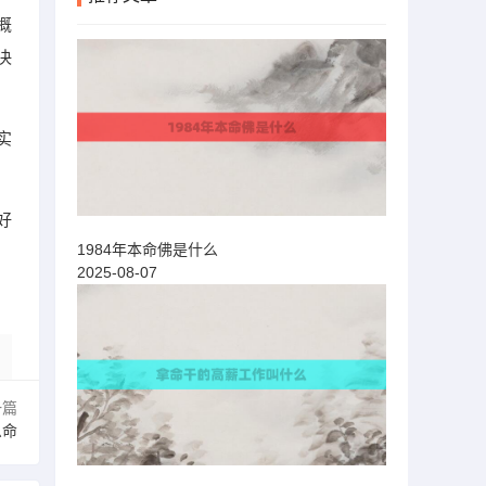
概
决
实
好
1984年本命佛是什么
2025-08-07
一篇
么命