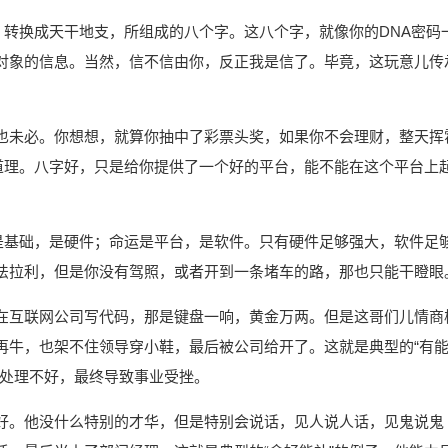
，转换成天干地支，所组成的八个字。这八个字，就像你的DNA密码
对象的信息。当然，信不信由你，反正我是信了。毕竟，这玩意儿传
也未必。你想想，就算你抽中了彩票头奖，如果你不会理财，整天挥
的道理。八字好，只是给你提供了一个好的平台，能不能在这个平台上
力是基础，是硬件；命运是平台，是软件。只有硬件足够强大，软件足
法拉利，但是你没有驾照，或者开到一条堵车的路，那也只能干瞪眼
在互联网公司写代码，那是键盘一响，黄金万两。但是这哥们儿情商
再牛，也架不住领导穿小鞋，最后被公司给开了。这就是典型的“有
系处理不好，最终导致事业受挫。
好。他没什么特别的才华，但是特别会说话，见人说人话，见鬼说鬼