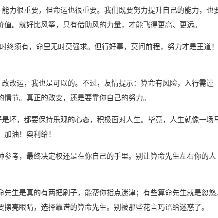
们，能力很重要，但命运也很重要。我们既要努力提升自己的能力，也
价值。就好比风筝，只有借助风的力量，才能飞得更高、更远。
有时终须有，命里无时莫强求。但行好事，莫问前程，努力才是王道！
命、改改运，我也是可以的。不过，友情提示：算命有风险，入行需谨
的情节。真正的改变，还是要靠你自己的努力。
是好是坏，都要保持乐观的心态，积极面对人生。毕竟，人生就像一场
！加油！奥利给！
种参考，最终决定权还是在你自己的手里。别让算命先生左右你的人
命先生是真的有两把刷子，能帮你指点迷津；有些算命先生就是忽悠
要擦亮眼睛，选择靠谱的算命先生。别被那些花言巧语给迷惑了。