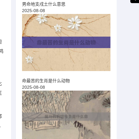
男命地支戌土什么意思
2025-08-08
坦
鸿
命最苦的生肖是什么动物
比
2025-08-08
匡
都
，