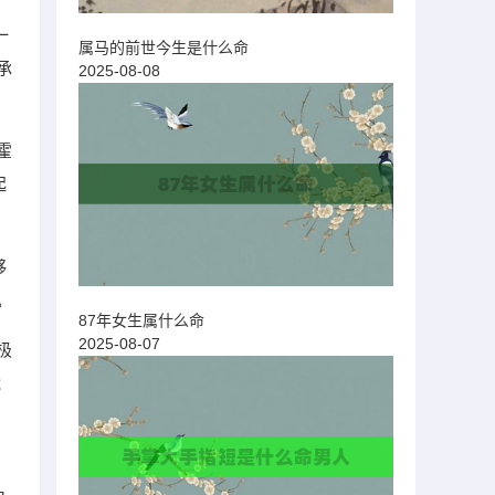
一
属马的前世今生是什么命
承
2025-08-08
霍
起
够
。
87年女生属什么命
2025-08-07
极
能