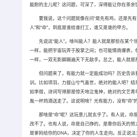
能耐的主儿呢？这问题，可深了，深得能让你在茶余
要我说，这个问题就像在问“是先有鸡，还是先有
人”和“命”，到底是谁给谁打工，谁又是谁的甲方。
先说这“能人”。啥叫能人？能人就是那些在某
一样，能把宇宙玩弄于股掌之间；也可能情商爆表，
一样，一双无影脚踢遍天下无敌手。总之，能人就是
但问题来了，有能力就一定能成功吗？历史告诉
训。比如项羽，力拔山兮气盖世，绝对的能人吧？结
如李煜，诗词写得那是惊天地泣鬼神，绝对的文艺青
胤一杯鸩酒送走了。这说明啥？光有能力，没有“命”
那啥是“命”呢？这玩意儿就玄乎了。有人说，
改不了。也有人说，命是自己挣的，是靠你后天的努
是爹妈给你的DNA，决定了你的人生走向。反正说