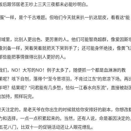
饭后跟邻居老王吵上三天三夜都未必能吵明白。
蛋”一样，是个千古难题。但咱们今天就来扒一扒这层皮，看看这“能
个领域里，比别人更出色、更厉害的人。他们可能智商超群，像爱因斯
像刘备一样，哭着哭着就把天下哭到手了；还可能身怀绝技，像黄飞
那些能把事情做得比别人更好的人。
我们，NO！大写的NO！例子太多了，随便抓一个都是血淋淋的教
果呢？垓下自刎，落得个“至今思项羽，不肯过江东”的悲凉下场。再
年吧？结果呢？“问君能有几多愁，恰似一江春水向东流”，直接被赵
的加持，照样玩完。
命是天注定的，是老天爷在你出生的时候就给你安排好的剧本，你想改
力和选择，一点一点积累起来的。当然，还有人说，命是基因决定的
法五花八门，比双十一的促销活动还让人眼花缭乱。