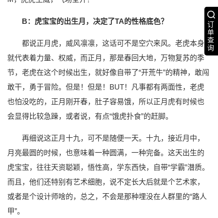
B：虎宝宝的出生月，决定了TA的性格底色？
订
单
查
都说正月虎，威风凛凛，这话可不是空穴来风。老虎本身
询
就代表着力量、权威，而正月，那是春回大地，万物复苏的季
节，老虎在这个时候出生，就好像自带了“开荒牛”的精神，敢闯
敢干，勇于冒险。但是！但是！BUT！凡事都有两面性，老虎
也怕没吃的，正月刚开春，肚子容易饿，所以正月虎有时候也
会显得比较急躁，或者说，有点“饿虎扑食”的赶脚。
再细说这正月十九，可不是随便一天。十九，接近月中，
月亮最圆的时候，也意味着一种圆满，一种完备。这天出生的
虎宝宝，往往天资聪颖，悟性高，学东西快，自带“学霸”潜质。
而且，他们还特别有艺术细胞，说不定长大后就是个艺术家，
或者是个设计师啥的，总之，不会是那种埋没在人群里的“路人
甲”。