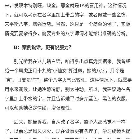
来，发现木特别旺，缺金。那金就是TA的喜用神。这种情况
下，就可以考虑在名字里加上带金的字，或者佩戴一些金饰，
来平衡八字，增强运势。当然，这只是一个简单的例子，实际
情况要复杂得多，需要专业的八字师傅才能给出准确的分析。
B：案例说话，更有说服力？
别光听我在这儿瞎白话，咱得拿出点真凭实据来。我曾经
给一个属虎正月十九的“小仙女”算过命，她的八字，月令是
“寅”，日支是“午”，整个八字火气比较旺。这种情况下，就需要
用水来调候，让她冷静冷静，别太冲动。所以，我建议她在名
字里加上带水的字，并且告诉她平时多穿蓝色、黑色的衣服，
可以帮助她稳定情绪，增强理性。
后来，她告诉我，自从改了名字，整个人都感觉不一样
了，以前总是风风火火，现在做事更有条理了，学习成绩也提