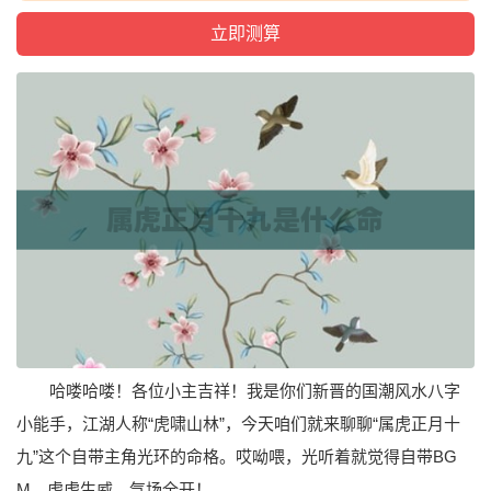
哈喽哈喽！各位小主吉祥！我是你们新晋的国潮风水八字
小能手，江湖人称“虎啸山林”，今天咱们就来聊聊“属虎正月十
九”这个自带主角光环的命格。哎呦喂，光听着就觉得自带BG
M，虎虎生威，气场全开！