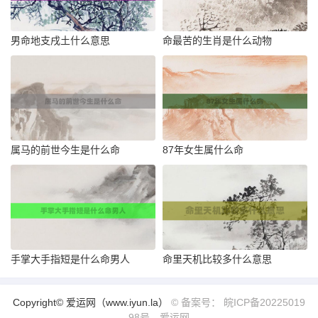
男命地支戌土什么意思
命最苦的生肖是什么动物
属马的前世今生是什么命
87年女生属什么命
手掌大手指短是什么命男人
命里天机比较多什么意思
Copyright© 爱运网（www.iyun.la）
© 备案号： 皖ICP备20225019
98号
爱运网