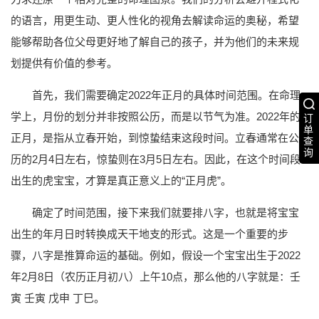
的语言，用更生动、更人性化的视角去解读命运的奥秘，希望
能够帮助各位父母更好地了解自己的孩子，并为他们的未来规
划提供有价值的参考。
首先，我们需要确定2022年正月的具体时间范围。在命理
学上，月份的划分并非按照公历，而是以节气为准。2022年的
订
单
正月，是指从立春开始，到惊蛰结束这段时间。立春通常在公
查
询
历的2月4日左右，惊蛰则在3月5日左右。因此，在这个时间段
出生的虎宝宝，才算是真正意义上的“正月虎”。
确定了时间范围，接下来我们就要排八字，也就是将宝宝
出生的年月日时转换成天干地支的形式。这是一个重要的步
骤，八字是推算命运的基础。例如，假设一个宝宝出生于2022
年2月8日（农历正月初八）上午10点，那么他的八字就是：壬
寅 壬寅 戊申 丁巳。