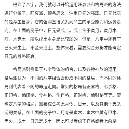
得到了八字，我们就可以开始运用旺衰派和格局派的方法
进行分析了。旺衰派，顾名思义，注重日元的强弱。日元代表
的是命主自身，它的强弱直接关系到命主的承受能力和运势走
向。在上面的例子中，日元是戊土。戊土生于寅月，寅月木
旺，木克土，所以戊土本身是比较弱的。但是，八字中还有丁
巳火来生土，申金来泄土，整体来看，需要综合分析才能确定
日元的最终旺衰。
格局派则侧重于八字整体的组合，以及各种神煞的运用。
格局派认为，不同的八字组合会形成不同的格局，而不同的格
局则代表着不同的命运走向。常见的格局有正官格、七杀格、
正印格、偏印格、食神格、伤官格、正财格、偏财格等等。要
确定八字的格局，需要综合考虑月令、日元、以及其他干支之
间的关系。在上面的例子中，月令是寅木，寅木中藏有甲木、
丙火、戊土，日元是戊土，因此可以考虑正官格或者七杀格。