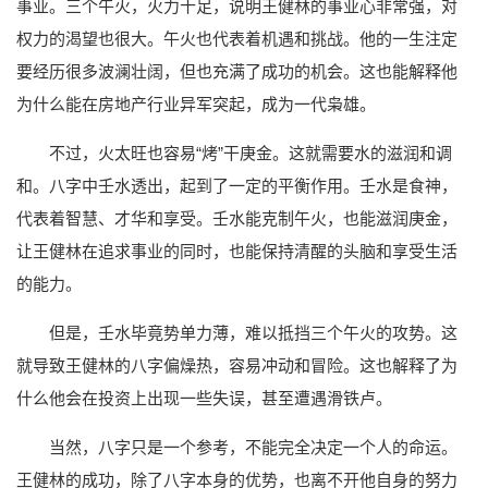
事业。三个午火，火力十足，说明王健林的事业心非常强，对
权力的渴望也很大。午火也代表着机遇和挑战。他的一生注定
要经历很多波澜壮阔，但也充满了成功的机会。这也能解释他
为什么能在房地产行业异军突起，成为一代枭雄。
不过，火太旺也容易“烤”干庚金。这就需要水的滋润和调
和。八字中壬水透出，起到了一定的平衡作用。壬水是食神，
代表着智慧、才华和享受。壬水能克制午火，也能滋润庚金，
让王健林在追求事业的同时，也能保持清醒的头脑和享受生活
的能力。
但是，壬水毕竟势单力薄，难以抵挡三个午火的攻势。这
就导致王健林的八字偏燥热，容易冲动和冒险。这也解释了为
什么他会在投资上出现一些失误，甚至遭遇滑铁卢。
当然，八字只是一个参考，不能完全决定一个人的命运。
王健林的成功，除了八字本身的优势，也离不开他自身的努力