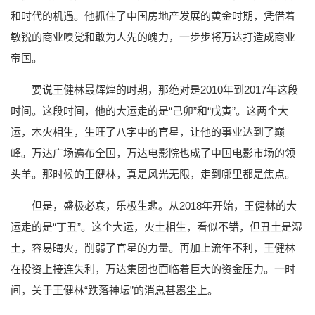
和时代的机遇。他抓住了中国房地产发展的黄金时期，凭借着
敏锐的商业嗅觉和敢为人先的魄力，一步步将万达打造成商业
帝国。
要说王健林最辉煌的时期，那绝对是2010年到2017年这段
时间。这段时间，他的大运走的是“己卯”和“戊寅”。这两个大
运，木火相生，生旺了八字中的官星，让他的事业达到了巅
峰。万达广场遍布全国，万达电影院也成了中国电影市场的领
头羊。那时候的王健林，真是风光无限，走到哪里都是焦点。
但是，盛极必衰，乐极生悲。从2018年开始，王健林的大
运走的是“丁丑”。这个大运，火土相生，看似不错，但丑土是湿
土，容易晦火，削弱了官星的力量。再加上流年不利，王健林
在投资上接连失利，万达集团也面临着巨大的资金压力。一时
间，关于王健林“跌落神坛”的消息甚嚣尘上。