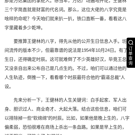
那是万达集团的掌舵人。想当年，万达广场遍地开花，王健林
三个字简直就是财富的代名词。那么，这位大佬的八字究竟是
啥样的命呢？今天咱们就来扒一扒，铁口直断一番，看看这八
字里藏着多少乾坤。
要推算王健林的八字，得先从他的公开生日信息入手。坊
订
间流传的版本不少，但最靠谱的说法是1954年10月24日。有了
单
查
生日，还得确定时辰。这可就难倒了不少英雄好汉，毕竟王总
询
又没亲自出来公布自己是几点生的。不过，咱们可以通过他的
人生轨迹，倒推一下，看看哪个时辰最符合他的“霸道总裁”人
设。
先来分析一下，王健林的人生关键词：白手起家、军人出
身、胆识过人、商业奇才、大起大落。结合这些信息，咱们可
以排除掉一些“软绵绵”的时辰。比如，如果他是晚上生的，八字
偏柔弱，恐怕很难在商场上杀出一条血路。如果是早上生的，