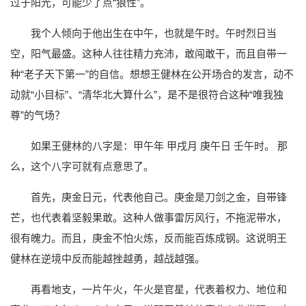
过于阳光，可能少了点“狼性”。
我个人倾向于他出生在中午，也就是午时。午时烈日当
空，阳气最盛。这种人往往精力充沛，敢闯敢干，而且自带一
种“老子天下第一”的自信。想想王健林在公开场合的发言，动不
动就“小目标”、“清华北大算什么”，是不是很符合这种“唯我独
尊”的气场？
如果王健林的八字是：甲午年 甲戌月 庚午日 壬午时。 那
么，这个八字可就有点意思了。
首先，庚金日元，代表他自己。庚金是刀剑之金，自带锋
芒，也代表着坚毅果敢。这种人做事雷厉风行，不拖泥带水，
很有魄力。而且，庚金不怕火炼，反而能百炼成钢。这说明王
健林在逆境中反而能越挫越勇，越战越强。
再看地支，一片午火，午火是官星，代表着权力、地位和