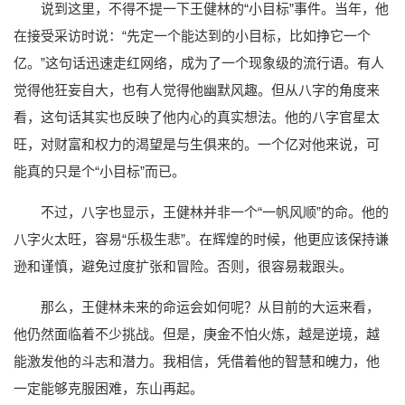
说到这里，不得不提一下王健林的“小目标”事件。当年，他
在接受采访时说：“先定一个能达到的小目标，比如挣它一个
亿。”这句话迅速走红网络，成为了一个现象级的流行语。有人
觉得他狂妄自大，也有人觉得他幽默风趣。但从八字的角度来
看，这句话其实也反映了他内心的真实想法。他的八字官星太
旺，对财富和权力的渴望是与生俱来的。一个亿对他来说，可
能真的只是个“小目标”而已。
不过，八字也显示，王健林并非一个“一帆风顺”的命。他的
八字火太旺，容易“乐极生悲”。在辉煌的时候，他更应该保持谦
逊和谨慎，避免过度扩张和冒险。否则，很容易栽跟头。
那么，王健林未来的命运会如何呢？从目前的大运来看，
他仍然面临着不少挑战。但是，庚金不怕火炼，越是逆境，越
能激发他的斗志和潜力。我相信，凭借着他的智慧和魄力，他
一定能够克服困难，东山再起。