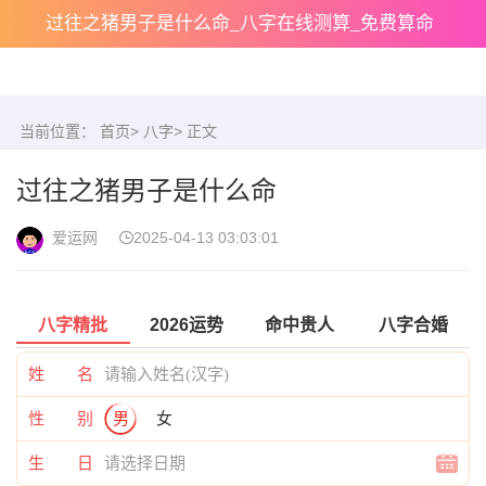
过往之猪男子是什么命_八字在线测算_免费算命
当前位置：
首页
>
八字
> 正文
过往之猪男子是什么命
爱运网
2025-04-13 03:03:01
八字精批
2026运势
命中贵人
八字合婚
姓 名
性 别
男
女
生 日