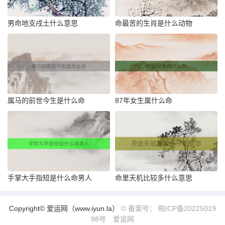
男命地支戌土什么意思
命最苦的生肖是什么动物
属马的前世今生是什么命
87年女生属什么命
手掌大手指短是什么命男人
命里天机比较多什么意思
Copyright© 爱运网（www.iyun.la）
© 备案号： 皖ICP备20225019
98号
爱运网