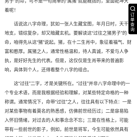
男子”的命，可不是一句简单的“属猪”就能概括的，里面乾坤大
着呢！
订
单
话说这八字命理，犹如一张人生藏宝图，年月日时，天干
查
询
地支，错综复杂，却又暗藏玄机。要解读这“过往之猪男子”的
命，咱得先从这“猪”说起。猪，在十二生肖中，象征着福气、财
富和憨厚。属猪之人，通常性格温和，待人真诚，不爱与人争
执，是好好先生的代表。但是，这仅仅是生肖带来的普遍影
响，具体到个人，还得看整个八字的组合。
这“过往”二字，才是关键所在。“过往”并非八字命理中的一
个专业术语，而是我根据经验和理解，对某些特定命格的一种
称谓。通常情况下，命带“过往”之人，往往具有以下特点：一是
对某些事物有着莫名的熟悉感，仿佛前世经历过；二是容易陷
入怀旧情绪，对过去的人和事念念不忘；三是在性格上，可能
带有一些前世的影子，例如，前世是将军，今生可能依然具有