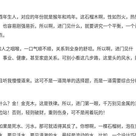
酉年生人，对应的年份就是猴年和鸡年。这石榴木啊，性如烈火，热
，也容易刚强易折。所以啊，进门见什么，就要讲究一个平衡，一个
点。
犹如人之咽喉，一口气顺不顺，关系到全身的舒坦。所以啊，进门见什
、事业、健康，甚至家庭关系。可别小看这几步路，这里头的风水，
且听我慢慢道来。这可不是一道简单的选择题，而是一道需要综合分
什么？金！金克木，这是铁律。所以，进门第一眼，千万别见金属的
边站！否则，轻则破财，重则伤身，可不是闹着玩的！
如果是死水、污水，那可就适得其反了。你想啊，一棵石榴树，泡在
水，要见活水，要见清澈的水，最好是流动的水。比如，一个设计巧