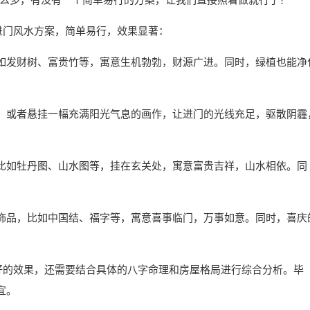
进门风水方案，简单易行，效果显著：
如发财树、富贵竹等，寓意生机勃勃，财源广进。同时，绿植也能净
，或者悬挂一幅充满阳光气息的画作，让进门的光线充足，驱散阴霾
比如牡丹图、山水图等，挂在玄关处，寓意富贵吉祥，山水相依。同
饰品，比如中国结、福字等，寓意喜事临门，万事如意。同时，喜庆
更好的效果，还需要结合具体的八字命理和房屋格局进行综合分析。毕
宜。