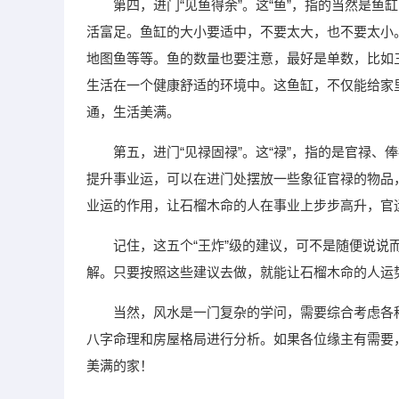
第四，进门“见鱼得余”。这“鱼”，指的当然是
活富足。鱼缸的大小要适中，不要太大，也不要太小
地图鱼等等。鱼的数量也要注意，最好是单数，比如
生活在一个健康舒适的环境中。这鱼缸，不仅能给家
通，生活美满。
第五，进门“见禄固禄”。这“禄”，指的是官禄
提升事业运，可以在进门处摆放一些象征官禄的物品
业运的作用，让石榴木命的人在事业上步步高升，官
记住，这五个“王炸”级的建议，可不是随便说
解。只要按照这些建议去做，就能让石榴木命的人运
当然，风水是一门复杂的学问，需要综合考虑各
八字命理和房屋格局进行分析。如果各位缘主有需要
美满的家！