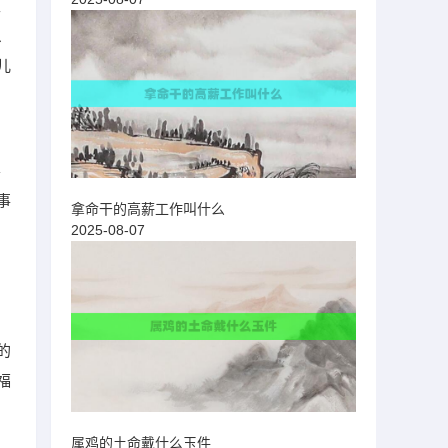
生
、
儿
要
事
拿命干的高薪工作叫什么
2025-08-07
的
福
属鸡的土命戴什么玉件