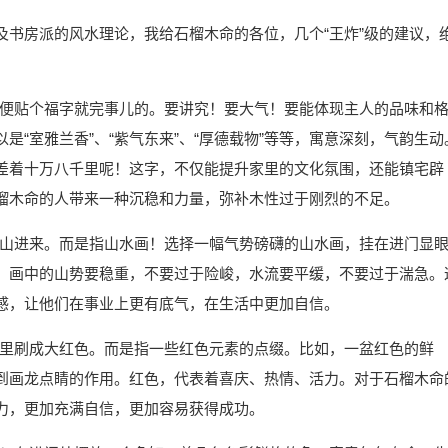
及书房派的风水理论，我给石榴木命的各位，几个“王炸”级的建议，
是随便贴个福字就完事儿的。要讲究！要大气！要能体现主人的品味和
“室雅兰香”、“紫气东来”、“厚德载物”等等，寓意深刻，气韵生动
差着十万八千里呢！这字，不仅能提升家里的文化氛围，还能镇宅辟
榴木命的人带来一种沉稳和力量，弥补木性过于刚烈的不足。
搬座山进来。而是指山水画！选择一幅气势磅礴的山水画，挂在进门显
，画中的山势要稳重，不要过于险峻，水流要平缓，不要过于湍急。
感，让他们在事业上更有底气，在生活中更加自信。
把家里刷成大红色。而是指一些红色元素的点缀。比如，一盆红色的鲜
到画龙点睛的作用。红色，代表着喜庆、热情、活力。对于石榴木命
力，更加充满自信，更加容易获得成功。