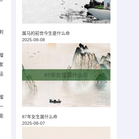
刺
属马的前世今生是什么命
2025-08-08
榴
家
运
榴
一
能
87年女生属什么命
2025-08-07