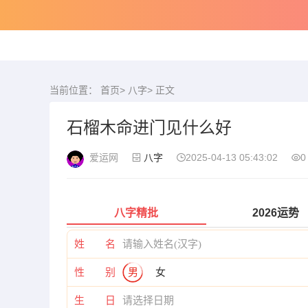
当前位置：
首页
>
八字
> 正文
石榴木命进门见什么好
爱运网
八字
2025-04-13 05:43:02
0
八字精批
2026运势
姓 名
性 别
男
女
生 日