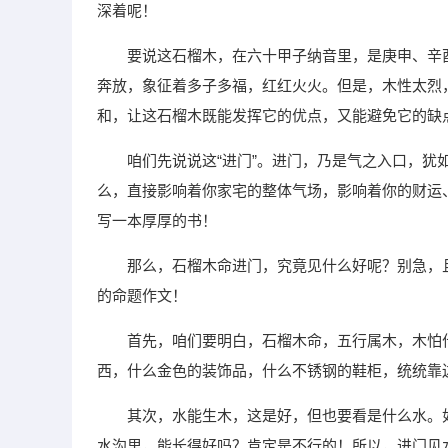
深着呢！
要说这石榴木，在六十甲子纳音里，是庚申、辛
奔放，象征着多子多福，红红火火。但是，木性太烈
和，让这石榴木既能发挥它的优点，又能避免它的缺
咱们先说说这“进门”。进门，乃是气之入口，
么，直接影响着你家宅的整体气场，影响着你的财运
写一本厚厚的书！
那么，石榴木命进门，究竟见什么好呢？别急，
的命题作文！
首先，咱们要明白，石榴木命，五行属木，木怕
西，什么金色的装饰品，什么不锈钢的鞋柜，统统靠
其次，水能生木，这是好，但也要看是什么水。
水沟里，能长得好吗？肯定是不行的！所以，进门见