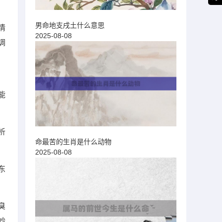
男命地支戌土什么意思
情
2025-08-08
调
能
析
命最苦的生肖是什么动物
2025-08-08
东
臭
妙