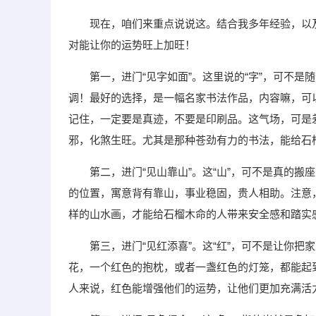
现在，咱们来重点说说这。结合我多年经验，以
对能让你的运势旺上加旺！
第一，进门“见字如面”。这里说的“字”，可不
调！最好的选择，是一幅名家书法作品，内容嘛，可以是
记住，一定要是真迹，不要是印刷品。这气场，可是
邪，化煞生旺。尤其是那种苍劲有力的书法，能给石
第二，进门“见山靠山”。这“山”，可不是真的
的位置，寓意背有靠山，事业稳固，贵人相助。注意
样的山水画，才能给石榴木命的人带来安全感和踏实
第三，进门“见红添喜”。这“红”，可不是让你
花，一个红色的抱枕，或者一盏红色的灯笼，都能起
人来说，红色能增强他们的运势，让他们更加充满活