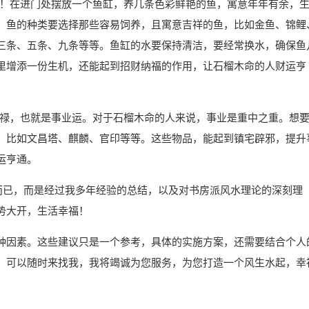
鱼缸！在进门处摆放一个鱼缸，养几条色彩鲜艳的鱼，寓意年年有余，
。鱼的种类要选择那些容易饲养，且寓意吉祥的鱼，比如金鱼、锦鲤
三条、五条、九条等等。鱼缸的水要保持清洁，要经常换水，确保鱼
里增添一份生机，还能起到招财纳福的作用，让石榴木命的人财运亨
、俸禄，也就是事业运。对于石榴木命的人来说，事业是重中之重。想
，比如文昌塔、麒麟、官印等等。这些物品，能起到镇宅辟邪，提升
运亨通。
说而已，而是经过我多年经验的总结，以及对书房派风水理论的深刻理
势大开，生活幸福！
种因素。这些建议只是一个参考，具体的实施方案，还需要结合个人
，可以随时来找我，我将竭诚为您服务，为您打造一个风生水起，幸