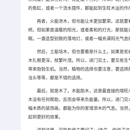
的鱼缸，或者一个流水摆件，都能起到生旺木运的作
再者，火能泄木，但也能让木更加繁荣。这就要
烬。但如果是温暖的阳光，或者柔和的灯光，那就能
眼。一盏造型别致的落地灯，或者一幅充满阳光气息
然后，土能培木，但也要看是什么土。如果是贫
木扎根更深，枝繁叶茂。所以，进门见土，要见有生
带来勃勃生机。当然，植物的选择也要注意，要选择
当头等等，都是不错的选择。
最后，就是木了。木能助木，这是最直接的增旺
木没有任何帮助，反而会带来负能量。所以，进门见
幅木质的装饰画，都能为你的家增添木的气息。当然
起到更好的效果。
讲到这里，可能有缘主要问了：“先生，你说了