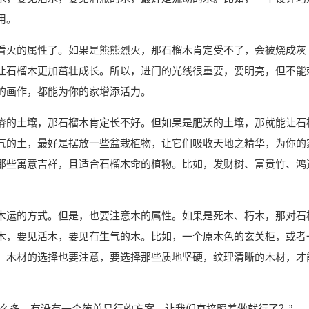
用。
看火的属性了。如果是熊熊烈火，那石榴木肯定受不了，会被烧成灰
让石榴木更加茁壮成长。所以，进门的光线很重要，要明亮，但不能
的画作，都能为你的家增添活力。
瘠的土壤，那石榴木肯定长不好。但如果是肥沃的土壤，那就能让石
气的土，最好是摆放一些盆栽植物，让它们吸收天地之精华，为你的
那些寓意吉祥，且适合石榴木命的植物。比如，发财树、富贵竹、鸿
木运的方式。但是，也要注意木的属性。如果是死木、朽木，那对石
木，要见活木，要见有生气的木。比如，一个原木色的玄关柜，或者
，木材的选择也要注意，要选择那些质地坚硬，纹理清晰的木材，才
这么多，有没有一个简单易行的方案，让我们直接照着做就行了？”