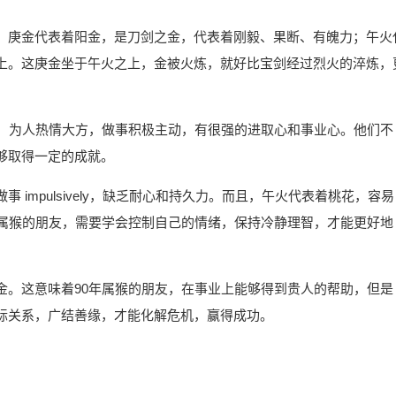
。庚金代表着阳金，是刀剑之金，代表着刚毅、果断、有魄力；午火
上。这庚金坐于午火之上，金被火炼，就好比宝剑经过烈火的淬炼，
向，为人热情大方，做事积极主动，有很强的进取心和事业心。他们不
够取得一定的成就。
impulsively，缺乏耐心和持久力。而且，午火代表着桃花，容易
年属猴的朋友，需要学会控制自己的情绪，保持冷静理智，才能更好地
金。这意味着90年属猴的朋友，在事业上能够得到贵人的帮助，但是
际关系，广结善缘，才能化解危机，赢得成功。