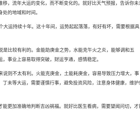
推移，流年大运的变化，而不断变化的。就好比天气预报，告诉你未
身处的地域和时间。
每个大运持续十年。这十年间，运势起起落落，有好有坏，需要根据具
来说是比较有利的。金能助庚金之势，水能克午火之炎，能够调和五
运，事业上容易取得突破，财运亨通，感情稳定。
友来说则不太有利。火能克庚金，土能耗庚金，容易导致压力增大，事
、丁未等大运，需要谨慎行事，避免投资风险，注意身体健康，维护
才能更加准确地判断吉凶祸福。就好比医生看病，需要望闻问切，才