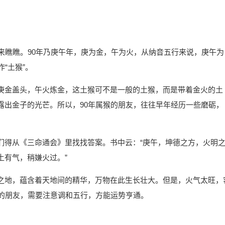
来瞧瞧。90年乃庚午年，庚为金，午为火，从纳音五行来说，庚午为
“土猴”。
庚金盖头，午火炼金，这土猴可不是一般的土猴，而是带着金火的土
露出金子的光芒。所以，90年属猴的朋友，往往早年经历一些磨砺，
们得从《三命通会》里找找答案。书中云：“庚午，坤德之方，火明
土有气，稍嫌火过。”
之地，蕴含着天地间的精华，万物在此生长壮大。但是，火气太旺，
猴的朋友，需要注意调和五行，方能运势亨通。