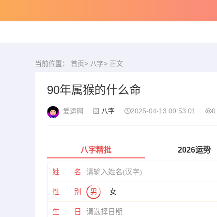
当前位置：
首页
>
八字
> 正文
90年属猴的什么命
爱运网
八字
2025-04-13 09:53:01
0
八字精批
2026运势
姓 名
性 别
男
女
生 日