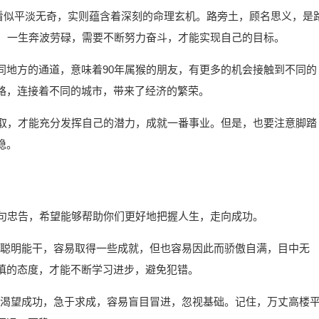
，看似平淡无奇，实则蕴含着深刻的命理玄机。路旁土，顾名思义，是
友，一生奔波劳碌，需要不断努力奋斗，才能实现自己的目标。
同地方的通道，意味着90年属猴的朋友，有更多的机会接触到不同的
路，连接着不同的城市，带来了经济的繁荣。
进取，才能充分发挥自己的潜力，成就一番事业。但是，也要注意脚踏
稳。
几句忠告，希望能够帮助你们更好地把握人生，走向成功。
，往往聪明能干，容易取得一些成就，但也容易因此而骄傲自满，目中无
慎的态度，才能不断学习进步，避免犯错。
，往往渴望成功，急于求成，容易盲目冒进，忽视基础。记住，万丈高楼