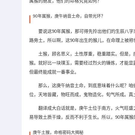
属猴的朋友，他们的命格究竟如何？
90年属猴，庚午纳音土命，自带光环？
要说这90年属猴，那可得先拎出他们的生辰八字
路旁土，所以啊，这90年出生的猴儿，在命理上被称作
土猴，顾名思义，土性厚重，稳重踏实。但是，
猴。就好比一块璞玉，需要经过烈火的锤炼，才能显
但最终能成就一番事业。
那么，这庚午纳音土命，到底意味着什么呢？咱
位，天地皆藏，物旺而成，鬼物造化，旬气所成。真
翻译成大白话就是，庚午土位于南方，火气旺盛
易导致土质干燥，反而不利于生长。所以，90年属
庚午土猴，命格密码大揭秘