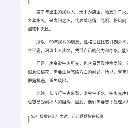
庚午年出生的属猴人，天干为庚金，地支为午火
表着阳火，是太阳之火，代表着热情、光明、积极向
加锋利无比。
所以，90年属猴的朋友，性格往往比较开朗外
甘平庸，渴望出人头地，凭借自己的努力和才华，能
但是，庚金被午火所克，也容易导致性格急躁，做事 
招惹烂桃花，需要注意感情方面的问题。所以，90
把握机遇，避免风险。
此外，从五行生克来看，庚金生壬水，午火克庚
也容易受到小人的阻碍。因此，他们需要善于处理人
90年属猴的流年大运，起起落落皆是风景