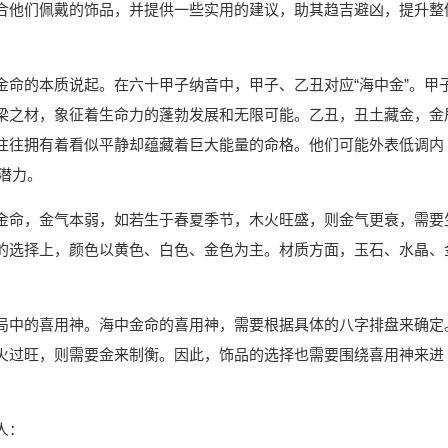
合他们佩戴的饰品，并提供一些实用的建议，助其趋吉避凶，提升整
金命的本质说起。在六十甲子纳音中，甲子、乙丑对应“海中金”。甲
梁之材，象征着生命力的蓬勃发展和无限可能。乙丑，丑土藏金，金
往往拥有着看似平静却蕴藏着巨大能量的命格。他们可能外表低调内
的潜力。
金命，金气本弱，如若生于春夏季节，木火旺盛，则金气更衰，需要
的选择上，颜色以黄色、白色、金色为主。材质方面，玉石、水晶、
局中的喜用神。海中金命的喜用神，需要根据具体的八字排盘来确定
火过旺，则需要金来制衡。因此，饰品的选择也需要围绕喜用神来进
人：