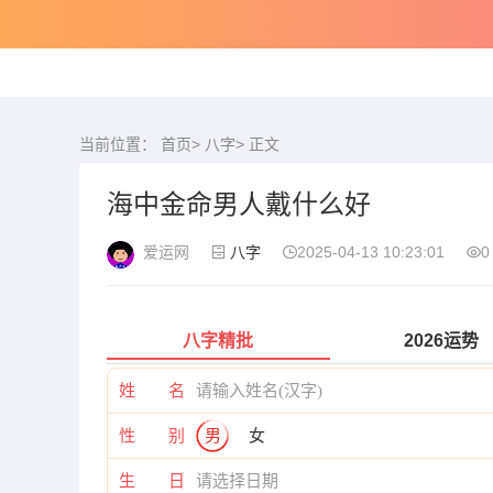
当前位置：
首页
>
八字
> 正文
海中金命男人戴什么好
爱运网
八字
2025-04-13 10:23:01
0
八字精批
2026运势
姓 名
性 别
男
女
生 日