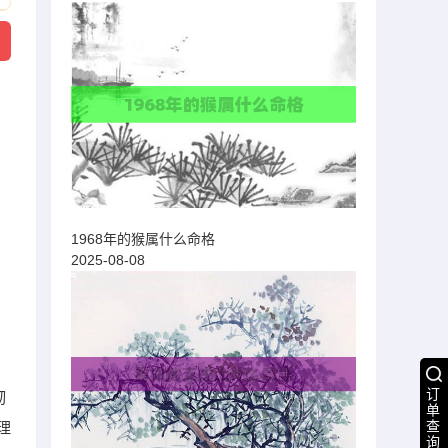
1968年的猴属什么命格
2025-08-08
订
韧
单
查
理
询