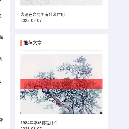
，
大运在命局里有什么作用
笑
2025-08-07
踏
推荐文章
能
而
，
大
你
1984年本命佛是什么
2025-08-07