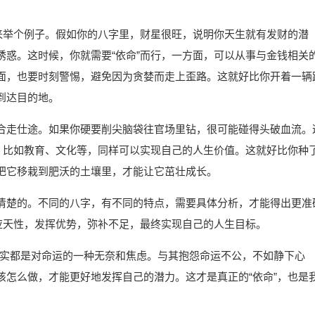
咱来举个例子。假如你的八字里，财星很旺，说明你天生就有发财的潜
诱惑。这时候，你就需要“依命”而行，一方面，可以从事与金钱相关
面，也要时刻警惕，避免因为贪婪而走上歪路。这就好比你开着一辆
到达目的地。
合走仕途。如果你硬要削尖脑袋往官场里钻，很可能碰得头破血流。
业，比如教育、文化等，同样可以实现自己的人生价值。这就好比你种
把它移栽到肥沃的土壤里，才能让它茁壮成长。
清楚的。不同的八字，有不同的特点，需要具体分析，才能得出更准
应天性，发挥优势，弥补不足，最终实现自己的人生目标。
，其实都是对命运的一种无奈和焦虑。与其抱怨命运不公，不如静下心
该怎么做，才能更好地发挥自己的潜力。这才是真正的“依命”，也是