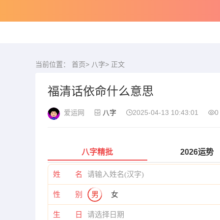
当前位置：
首页
>
八字
> 正文
福清话依命什么意思
爱运网
八字
2025-04-13 10:43:01
0
八字精批
2026运势
姓 名
性 别
男
女
生 日