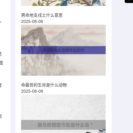
。
。
男命地支戌土什么意思
2025-08-08
个
是
是
命最苦的生肖是什么动物
度
2025-08-08
到
，