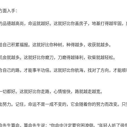
方面入手：
的品德越高尚，命运就越好。这就好比你盖房子，地基打得越牢固，
给自己积累福报。这就好比你种树，种得越多，收获就越多。
机会就越多。这就好比你磨刀，刀磨得越锋利，砍柴就越轻松。
合自己的路，才能事半功倍。这就好比你航海，找对了方向，才能顺
一切都好。这就好比你走路，心情愉快，路就越走越宽。
出努力。记住，命运不是一成不变的，它会随着你的努力而改变。只
命先生算命，算命先生说：“你命中注定要穷困潦倒。”年轻人听了很