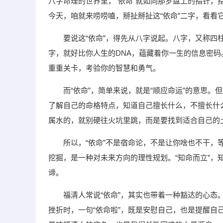
八字命理的世界里，“依命”就如同那罗盘上的指针
今天，咱就来唠唠嗑，掰扯掰扯这“依命”二字，看
要说这“依命”，得先从八字说起。八字，又称
字，就好比你人生的DNA，蕴藏着你一生的信息密
重重关卡，考验你的智慧和勇气。
而“依命”，简单来说，就是“顺应命运”的意思。
了解自己的命格特点，知道自己擅长什么，不擅长什
属水的，就别硬往火坑里跳，而是要找到适合自己的
所以，“依命”不是宿命论，不是让你啥也不干
挖掘，是一种对未来方向的理性规划。“知命而立”，
谛。
福清人常说“依命”，其实也带着一种豁达的心
挫折时，一句“依命啦”，既是安慰自己，也是提醒