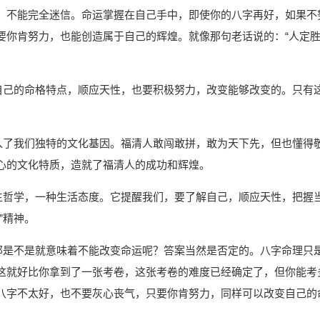
，不能完全迷信。命运掌握在自己手中，即使你的八字再好，如果不
要你肯努力，也能创造属于自己的辉煌。就像那句老话说的：“人定
解自己的命格特点，顺应天性，也要积极努力，改变能够改变的。只有
融入了我们独特的文化基因。福清人敢闯敢拼，敢为天下先，但也懂得
心的文化特质，造就了福清人的成功和辉煌。
人生哲学，一种生活态度。它提醒我们，要了解自己，顺应天性，把握
”精神。
，那是不是就意味着不能改变命运呢？答案当然是否定的。八字命理只
这就好比你拿到了一张考卷，这张考卷的难度已经确定了，但你能考
八字不太好，也不要灰心丧气，只要你肯努力，同样可以改变自己的