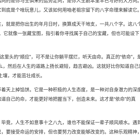
，指向的是你与生俱来的运势走向，是你人生剧本里早已写好的大方向
看它到底是个啥玩意儿，又该如何用咱老祖宗留下的八字命理来解读它
四柱，就是把你出生的年月日时，换算成天干地支，一共八个字。这八
码。它就像一张藏宝图，指引着你寻找属于自己的宝藏，但也可能设下
但这里头的“顺应”，可不是让你躺平摆烂，听天由命。真正的“依命”，
么，然后在人生的道路上扬长避短，趋吉避凶。这就好比你知道自己
土壤，才能茁壮成长。
，等着天上掉馅饼。它是一种积极的人生态度，是一种对自身潜力的深
知道自己的命，才能更好地把握当下，创造未来。这才是“依命”的真
态。毕竟，人生不如意事十之八九，谁也不能保证一辈子顺风顺水。遇
自己，要接受命运的安排，但也要努力改变能够改变的。这种乐观精神