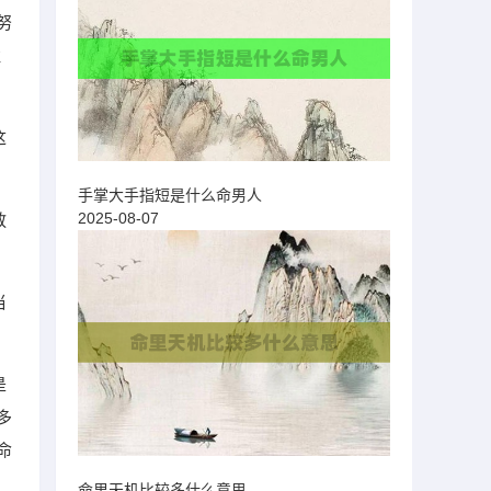
努
胜
这
手掌大手指短是什么命男人
2025-08-07
敬
当
是
多
命
命里天机比较多什么意思