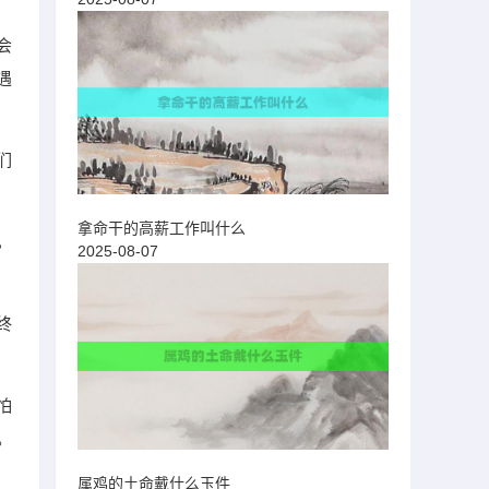
会
遇
们
拿命干的高薪工作叫什么
，
2025-08-07
终
怕
。
属鸡的土命戴什么玉件