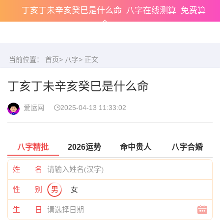
丁亥丁未辛亥癸巳是什么命_八字在线测算_免费算
命
当前位置：
首页
>
八字
> 正文
丁亥丁未辛亥癸巳是什么命
爱运网
2025-04-13 11:33:02
八字精批
2026运势
命中贵人
八字合婚
姓 名
性 别
男
女
生 日