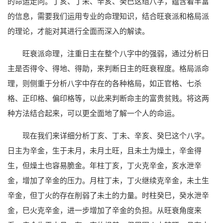
的命运走向。丁亥、丁未、辛亥、癸巳这组八字，蕴含着丰富
的信息，需要我们运用专业的命理知识，结合旺衰派和格局派
的理论，才能对其进行全面而深入的解读。
旺衰派命理，注重日主在整个八字中的强弱，通过分析日
主是否得令、得地、得助，来判断日主的旺衰程度。格局派命
理，则侧重于分析八字中存在的各种格局，如正官格、七杀
格、正印格、偏印格等，以此来判断命主的富贵贫贱。将这两
种方法结合起来，可以更全面地了解一个人的命运。
现在我们来详细分析丁亥、丁未、辛亥、癸巳这个八字。
日主为辛金，生于未月，未月土旺，且未土为燥土，辛金得
生，但燥土也容易脆金。年柱丁亥，丁火克辛金，亥水泄辛
金，增加了辛金的压力。月柱丁未，丁火继续克辛金，未土生
辛金，但丁火的存在削弱了未土的力量。时柱癸巳，癸水泄辛
金，巳火克辛金，进一步增加了辛金的负担。从旺衰角度来