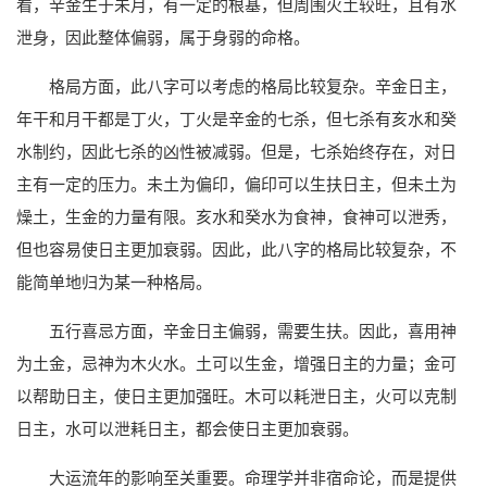
看，辛金生于未月，有一定的根基，但周围火土较旺，且有水
泄身，因此整体偏弱，属于身弱的命格。
格局方面，此八字可以考虑的格局比较复杂。辛金日主，
年干和月干都是丁火，丁火是辛金的七杀，但七杀有亥水和癸
水制约，因此七杀的凶性被减弱。但是，七杀始终存在，对日
主有一定的压力。未土为偏印，偏印可以生扶日主，但未土为
燥土，生金的力量有限。亥水和癸水为食神，食神可以泄秀，
但也容易使日主更加衰弱。因此，此八字的格局比较复杂，不
能简单地归为某一种格局。
五行喜忌方面，辛金日主偏弱，需要生扶。因此，喜用神
为土金，忌神为木火水。土可以生金，增强日主的力量；金可
以帮助日主，使日主更加强旺。木可以耗泄日主，火可以克制
日主，水可以泄耗日主，都会使日主更加衰弱。
大运流年的影响至关重要。命理学并非宿命论，而是提供