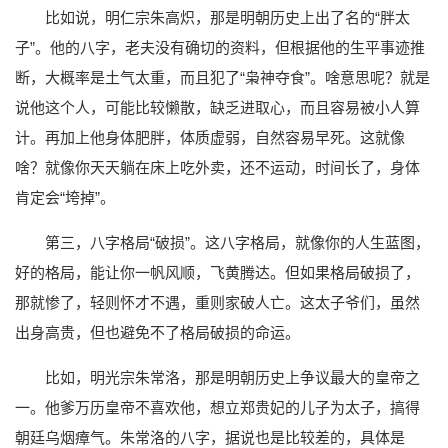
比如说，明仁宗朱高炽，那是明朝历史上出了名的“胖太
子”。他的八字，老夫没有确切的资料，但根据他的生平事迹推
断，大概率是土气太重，而且犯了“枭神夺食”。啥意思呢？就是
说他这个人，可能比较懒散，缺乏进取心，而且容易被小人算
计。再加上他身体肥胖，体质虚弱，自然容易早死。这就像
啥？就像你天天躺在床上吃外卖，还不运动，时间长了，身体
肯定会“垮掉”。
第三，八字格局“破损”。这八字格局，就像你的人生蓝图，
好的格局，能让你一帆风顺，飞黄腾达。但如果格局破损了，
那就惨了，轻则怀才不遇，重则家破人亡。这太子爷们，虽然
出身高贵，但也避免不了格局破损的命运。
比如，明光宗朱常洛，那是明朝历史上争议最大的皇帝之
一。他爹万历皇帝不喜欢他，想立郑贵妃的儿子为太子，搞得
朝廷乌烟瘴气。朱常洛的八字，据说也是比较差的，具体是