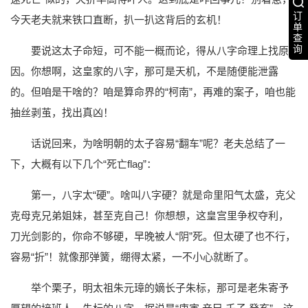
订
今天老夫就来铁口直断，扒一扒这背后的玄机！
单
查
询
要说这太子命短，可不能一概而论，得从八字命理上找原
因。你想啊，这皇家的八字，那可是天机，不是随便能泄露
的。但咱是干啥的？咱是算命界的“柯南”，再难的案子，咱也能
抽丝剥茧，找出真凶！
话说回来，为啥明朝的太子容易“翻车”呢？老夫总结了一
下，大概有以下几个“死亡flag”：
第一，八字太“硬”。啥叫八字硬？就是命里阳气太盛，克父
克母克兄弟姐妹，甚至克自己！你想想，这皇宫里争权夺利，
刀光剑影的，你命不够硬，早晚被人“阴”死。但太硬了也不行，
容易“折”！就像那弹簧，绷得太紧，一不小心就断了。
举个栗子，明太祖朱元璋的嫡长子朱标，那可是老朱寄予