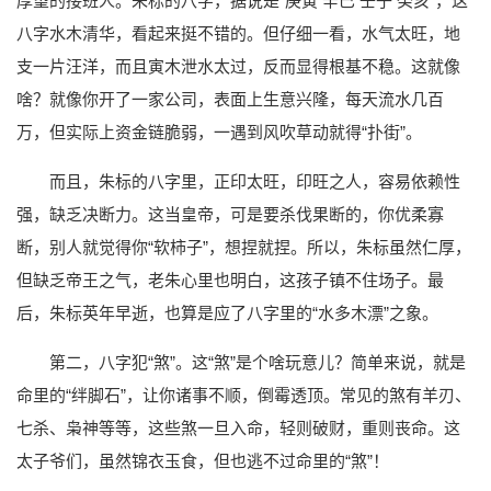
厚望的接班人。朱标的八字，据说是“庚寅 辛巳 壬子 癸亥”，这
八字水木清华，看起来挺不错的。但仔细一看，水气太旺，地
支一片汪洋，而且寅木泄水太过，反而显得根基不稳。这就像
啥？就像你开了一家公司，表面上生意兴隆，每天流水几百
万，但实际上资金链脆弱，一遇到风吹草动就得“扑街”。
而且，朱标的八字里，正印太旺，印旺之人，容易依赖性
强，缺乏决断力。这当皇帝，可是要杀伐果断的，你优柔寡
断，别人就觉得你“软柿子”，想捏就捏。所以，朱标虽然仁厚，
但缺乏帝王之气，老朱心里也明白，这孩子镇不住场子。最
后，朱标英年早逝，也算是应了八字里的“水多木漂”之象。
第二，八字犯“煞”。这“煞”是个啥玩意儿？简单来说，就是
命里的“绊脚石”，让你诸事不顺，倒霉透顶。常见的煞有羊刃、
七杀、枭神等等，这些煞一旦入命，轻则破财，重则丧命。这
太子爷们，虽然锦衣玉食，但也逃不过命里的“煞”！