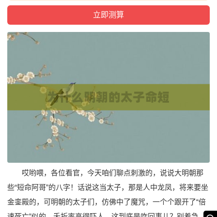
哎哟喂，各位看官，今天咱们聊点刺激的，说说大明朝那
些“短命阿哥”的八字！话说这当太子，那是人中龙凤，将来要坐
金銮殿的，可明朝的太子们，仿佛中了魔咒，一个个跟开了“倍
速死亡”似的，夭折率高得吓人。这到底是咋回事儿？别着急，