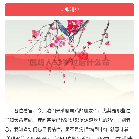
各位看官，今儿咱们来聊聊属鸡的朋友们，尤其是那些过
了知天命年纪，奔向甚至已经跨过53岁这道坎儿的鸡们。别着
急，我知道你们心里嘀咕啥，是不是觉得“鸡到中年”就意味着
“英雄迟暮”？NoNoNo，我铁口直断告诉你，这53岁，对你们来