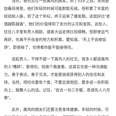
当然，我也见过一些属鸡的朋友，到了53岁之后，反而更
加春风得意。他们年轻的时候可能默默无闻，但积累了丰富的
经验和人脉，到了这个年纪，终于迎来了爆发期。这就好比“老
酒越陈越香”，他们的价值得到了充分的认可和发挥。这些人，
往往八字里有贵人相助，或者大运走得比较顺畅。但即使运气
再好，也离不开自身的努力和积累。要知道，“天上不会掉馅
饼”，即使掉了，也得看你能不能接得住。
说起贵人，不得不提一下属鸡人的社交。很多人都说属鸡
的人“嘴碎”，爱唠叨。但换个角度看，这其实也是一种沟通能
力。善于表达，善于交流，才能更容易获得别人的信任和支
持。当然，唠叨也要有个度，不要总是抱怨，要多说一些积极
向上，鼓舞人心的话。记住，“良言一句三冬暖，恶语伤人六月
寒”。
此外，属鸡的朋友们还要注意身体健康。年轻的时候，可