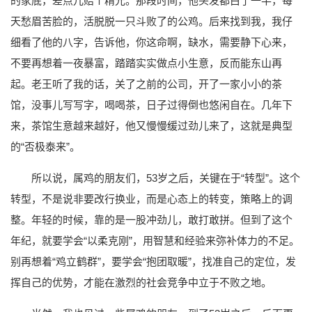
的家底，差点儿赔个精光。那段时间，他头发都白了一半，每
天愁眉苦脸的，活脱脱一只斗败了的公鸡。后来找到我，我仔
细看了他的八字，告诉他，你这命啊，缺水，需要静下心来，
不要再想着一夜暴富，踏踏实实做点小生意，反而能东山再
起。老王听了我的话，关了之前的公司，开了一家小小的茶
馆，没事儿写写字，喝喝茶，日子过得倒也悠闲自在。几年下
来，茶馆生意越来越好，他又慢慢缓过劲儿来了，这就是典型
的“否极泰来”。
所以说，属鸡的朋友们，53岁之后，关键在于“转型”。这个
转型，不是说非要改行换业，而是心态上的转变，策略上的调
整。年轻的时候，靠的是一股冲劲儿，敢打敢拼。但到了这个
年纪，就要学会“以柔克刚”，用智慧和经验来弥补体力的不足。
别再想着“鸡立鹤群”，要学会“抱团取暖”，找准自己的定位，发
挥自己的优势，才能在激烈的社会竞争中立于不败之地。