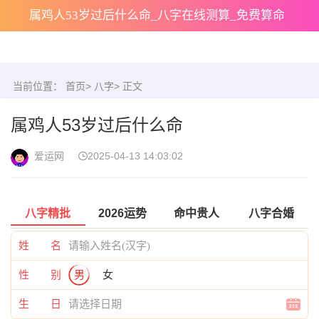
属鸡人53岁过后什么命_八字在线测算_免费算命
当前位置：
首页
>
八字
> 正文
属鸡人53岁过后什么命
爱运网
2025-04-13 14:03:02
八字精批
2026运势
命中贵人
八字合婚
姓 名
性 别
男
女
生 日