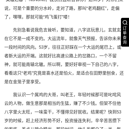
说，可是个重要的分水岭，走对了路，那叫“老鸡翻红”，走偏
了，嘿嘿，那就可能“鸡飞蛋打”喽！
订
先别急着说我危言耸听，要知道，八字这玩意儿，玄就玄
单
查
在它不是一成不变的。大运流年，就像天气预报，告诉你未来
询
一段时间的风向。53岁，往往正好踩在一个大运的尾巴上，或
者新大运的开端。这就好比高速公路上的岔路口，一个不留
神，就可能南辕北辙。所以啊，要好好审视一下自己的八字，
看看这只“老鸡”究竟是喜水还是怕火，是适合在田野里刨食，还
是在金笼子里享受。
我认识一个属鸡的大哥，叫老王，年轻时候那可是叱咤风
云的人物，做生意那是相当的生猛，赚了不少钱。但架不住他
八字里火太旺，一味蛮干，不懂得见好就收。结果呢？快到53
岁的时候，赶上经济形势不好，投资接连失利，辛辛苦苦攒下