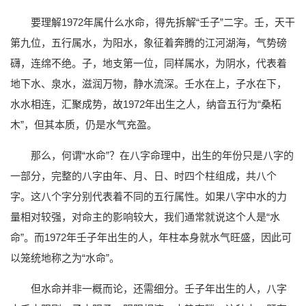
要理解1972年属什么水命，得先拆解“壬子”二字。壬，天干
第九位，五行属水，为阳水，象征着奔腾的江河湖海，气势磅
礴，连绵不绝。子，地支第一位，同样属水，为阴水，代表着
地下水、泉水，滋润万物，静水流深。壬水在上，子水在下，
水水相连，汇聚成势，故1972年出生之人，纳音五行为“桑柘
木”，但其本质，仍是水气充盈。
那么，何谓“水命”？在八字命理中，出生的年份只是八字的
一部分，完整的八字由年、月、日、时四个柱组成，共八个
字。这八个字分别代表着不同的五行属性。如果八字中水的力
量相对较强，对命主的影响较大，我们通常就说这个人是“水
命”。而1972年壬子年出生的人，年柱本身就水气旺盛，因此可
以笼统地称之为“水命”。
但水命并非一概而论，还需细分。壬子年出生的人，八字