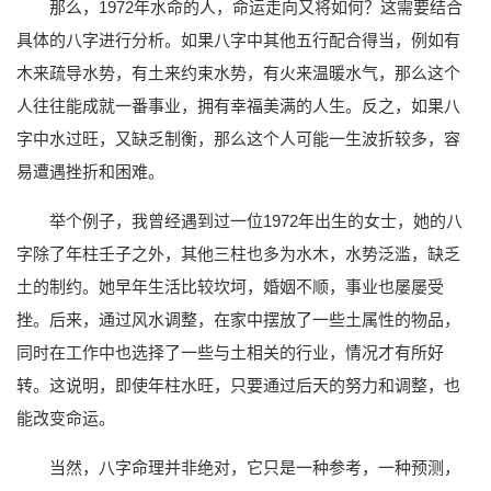
那么，1972年水命的人，命运走向又将如何？这需要结合
具体的八字进行分析。如果八字中其他五行配合得当，例如有
木来疏导水势，有土来约束水势，有火来温暖水气，那么这个
人往往能成就一番事业，拥有幸福美满的人生。反之，如果八
字中水过旺，又缺乏制衡，那么这个人可能一生波折较多，容
易遭遇挫折和困难。
举个例子，我曾经遇到过一位1972年出生的女士，她的八
字除了年柱壬子之外，其他三柱也多为水木，水势泛滥，缺乏
土的制约。她早年生活比较坎坷，婚姻不顺，事业也屡屡受
挫。后来，通过风水调整，在家中摆放了一些土属性的物品，
同时在工作中也选择了一些与土相关的行业，情况才有所好
转。这说明，即使年柱水旺，只要通过后天的努力和调整，也
能改变命运。
当然，八字命理并非绝对，它只是一种参考，一种预测，