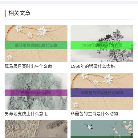
相关文章
属马辰月寅时出生什么命
1968年的猴属什么命格
男命地支戌土什么意思
命最苦的生肖是什么动物