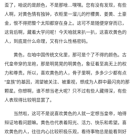
歪了，咱说的是颜色，不是那啥…嘿嘿。您有没有发现，有些
人啊，对黄色情有独钟，衣柜里一溜儿的柠檬黄、姜黄、土豪
金，恨不得把整个太阳都穿在身上。这可不是随便穿穿而已，
这背后啊，藏着大学问呢！今天咱就来扒一扒，这喜欢黄色的
人，到底是什么命理，又有什么性格密码。
黄色，在咱中国传统文化里，那可是个了不得的颜色。古
代皇帝穿的龙袍，那是明晃晃的明黄色，象征着至高无上的权
力和尊贵。所以，喜欢黄色的人，骨子里啊，多多少少都有点
“皇族”的基因，渴望被关注、被重视，想成为人群中最闪亮的那
颗星。你想啊，谁不想当老大呢？只不过有些人藏得深，有些
人表现得比较明显罢了。
当然啦，这可不是说喜欢黄色的人就一定想当皇帝，咱得
辩证地看问题嘛。黄色也代表着阳光、活力、快乐和希望。喜
欢黄色的人，往往内心比较积极乐观，看待事物总是能看到好