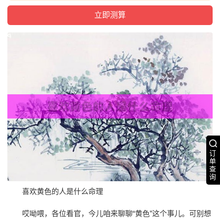
订
单
查
询
喜欢黄色的人是什么命理
哎呦喂，各位看官，今儿咱来聊聊“黄色”这个事儿。可别想