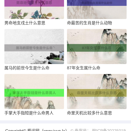
男命地支戌土什么意思
命最苦的生肖是什么动物
属马的前世今生是什么命
87年女生属什么命
手掌大手指短是什么命男人
命里天机比较多什么意思
Copyright© 爱运网（www.iyun.la）
© 备案号： 皖ICP备20225019