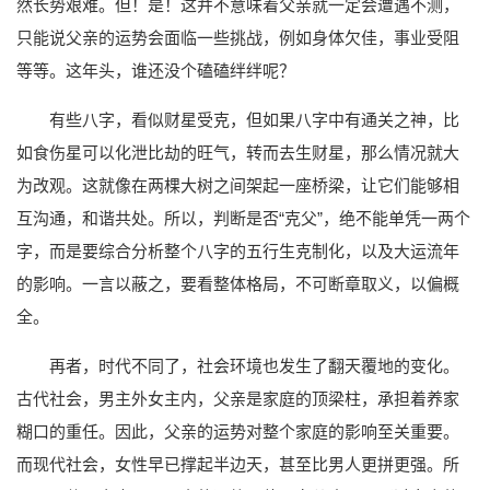
然长势艰难。但！是！这并不意味着父亲就一定会遭遇不测，
只能说父亲的运势会面临一些挑战，例如身体欠佳，事业受阻
等等。这年头，谁还没个磕磕绊绊呢？
有些八字，看似财星受克，但如果八字中有通关之神，比
如食伤星可以化泄比劫的旺气，转而去生财星，那么情况就大
为改观。这就像在两棵大树之间架起一座桥梁，让它们能够相
互沟通，和谐共处。所以，判断是否“克父”，绝不能单凭一两个
字，而是要综合分析整个八字的五行生克制化，以及大运流年
的影响。一言以蔽之，要看整体格局，不可断章取义，以偏概
全。
再者，时代不同了，社会环境也发生了翻天覆地的变化。
古代社会，男主外女主内，父亲是家庭的顶梁柱，承担着养家
糊口的重任。因此，父亲的运势对整个家庭的影响至关重要。
而现代社会，女性早已撑起半边天，甚至比男人更拼更强。所